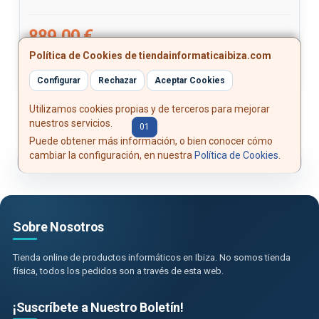
889,00 €
Política de Cookies de tiendainformaticaibiza.com
Comprar
Configurar
Rechazar
Aceptar Cookies
Utilizamos cookies propias y de terceros para mejorar
nuestros servicios.
Ant.
01
02
Sig.
Puede obtener más información, o bien conocer cómo
cambiar la configuración, en nuestra
Política de Cookies
.
Sobre Nosotros
Tienda online de productos informáticos en Ibiza. No somos tienda
física, todos los pedidos son a través de esta web.
¡Suscríbete a Nuestro Boletín!