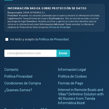
INFORMACIÓN BÁSICA SOBRE PROTECCIÓN DE DATOS
Responsable
: DARA NETWORKS, S.L.
Finalidad
: Responder las consultas planteadas por el usuario y enviarle la información solicitada;
Legitimación
: Consentimiento del usuario;
Destinatarios
: Solo se realizan cesiones si existe
una obligación legal;
Derechos
: Acceder, rectificar y suprimir, así como otros derechos, como se
indica en la información adicional;
Información Adicional
: Puede consultar la información
completa de Protección de Datos en nuestra
Política de Privacidad
.
He leído y acepto la
Política de Privacidad
.
Enviar
Contacto
Información Legal
Política Privacidad
Política de Cookies
Condiciones de Compra
Formas de Pago
Internet in Remote Boats and
¿Quienes Somos?
Villas? Definitive Solution with
4G Routers from Tienda
Informática Ibiza!