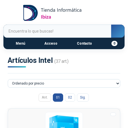
Menú
Acceso
Contacto
0
Artículos Intel
(37 art.)
Ant.
01
02
Sig.