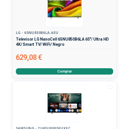
LG - 65NU850B6LA.AEU
Televisor LG NanoCell 65NU850B6LA 65"/ Ultra HD
4K/ Smart TV/ WiFi/ Negro
629,08 €
Comprar
SAMSUNG - TU65U8005FUXXC