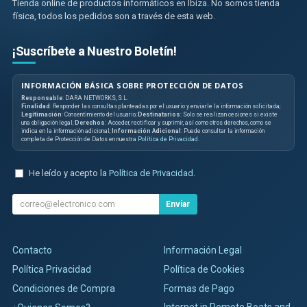
Tienda online de productos informáticos en Ibiza. No somos tienda
física, todos los pedidos son a través de esta web.
¡Suscríbete a Nuestro Boletín!
INFORMACIÓN BÁSICA SOBRE PROTECCIÓN DE DATOS
Responsable
: DARA NETWORKS, S.L.
Finalidad
: Responder las consultas planteadas por el usuario y enviarle la información solicitada;
Legitimación
: Consentimiento del usuario;
Destinatarios
: Solo se realizan cesiones si existe
una obligación legal;
Derechos
: Acceder, rectificar y suprimir, así como otros derechos, como se
indica en la información adicional;
Información Adicional
: Puede consultar la información
completa de Protección de Datos en nuestra
Política de Privacidad
.
He leído y acepto la
Política de Privacidad
.
Enviar
Contacto
Información Legal
Política Privacidad
Política de Cookies
Condiciones de Compra
Formas de Pago
Internet in Remote Boats and