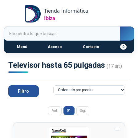
Menú
Acceso
Contacto
0
Televisor hasta 65 pulgadas
(17 art.)
Filtro
Ant.
01
Sig.