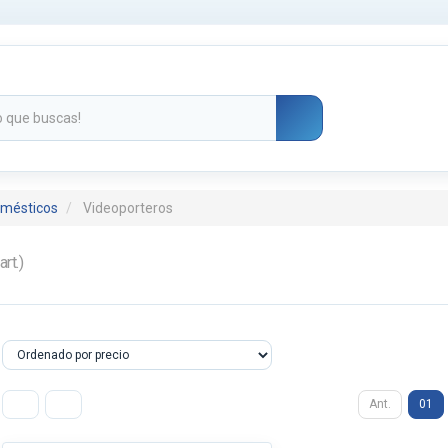
omésticos
Videoporteros
art.)
Ant.
01