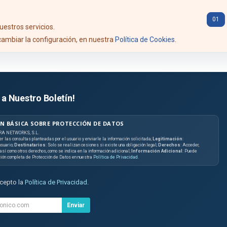
Ant.
01
uestros servicios.
ambiar la configuración, en nuestra
Política de Cookies
.
 a Nuestro Boletín!
N BÁSICA SOBRE PROTECCIÓN DE DATOS
RA NETWORKS, S.L.
er las consultas planteadas por el usuario y enviarle la información solicitada;
Legitimación
:
suario;
Destinatarios
: Solo se realizan cesiones si existe una obligación legal;
Derechos
: Acceder,
, así como otros derechos, como se indica en la información adicional;
Información Adicional
: Puede
ción completa de Protección de Datos en nuestra
Política de Privacidad
.
acepto la
Política de Privacidad
.
Enviar