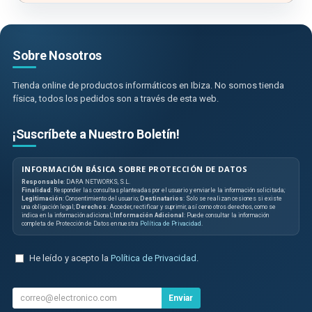
Sobre Nosotros
Tienda online de productos informáticos en Ibiza. No somos tienda
física, todos los pedidos son a través de esta web.
¡Suscríbete a Nuestro Boletín!
INFORMACIÓN BÁSICA SOBRE PROTECCIÓN DE DATOS
Responsable
: DARA NETWORKS, S.L.
Finalidad
: Responder las consultas planteadas por el usuario y enviarle la información solicitada;
Legitimación
: Consentimiento del usuario;
Destinatarios
: Solo se realizan cesiones si existe
una obligación legal;
Derechos
: Acceder, rectificar y suprimir, así como otros derechos, como se
indica en la información adicional;
Información Adicional
: Puede consultar la información
completa de Protección de Datos en nuestra
Política de Privacidad
.
He leído y acepto la
Política de Privacidad
.
Enviar