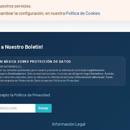
uestros servicios.
ambiar la configuración, en nuestra
Política de Cookies
.
 a Nuestro Boletín!
N BÁSICA SOBRE PROTECCIÓN DE DATOS
RA NETWORKS, S.L.
er las consultas planteadas por el usuario y enviarle la información solicitada;
Legitimación
:
suario;
Destinatarios
: Solo se realizan cesiones si existe una obligación legal;
Derechos
: Acceder,
, así como otros derechos, como se indica en la información adicional;
Información Adicional
: Puede
ción completa de Protección de Datos en nuestra
Política de Privacidad
.
acepto la
Política de Privacidad
.
Enviar
Información Legal