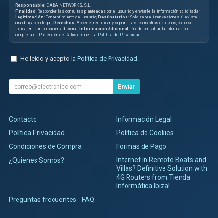
Responsable
: DARA NETWORKS, S.L.
Finalidad
: Responder las consultas planteadas por el usuario y enviarle la información solicitada;
Legitimación
: Consentimiento del usuario;
Destinatarios
: Solo se realizan cesiones si existe
una obligación legal;
Derechos
: Acceder, rectificar y suprimir, así como otros derechos, como se
indica en la información adicional;
Información Adicional
: Puede consultar la información
completa de Protección de Datos en nuestra
Política de Privacidad
.
He leído y acepto la
Política de Privacidad
.
Enviar
Contacto
Información Legal
Política Privacidad
Política de Cookies
Condiciones de Compra
Formas de Pago
Internet in Remote Boats and
¿Quienes Somos?
Villas? Definitive Solution with
4G Routers from Tienda
Informática Ibiza!
Preguntas frecuentes - FAQ.