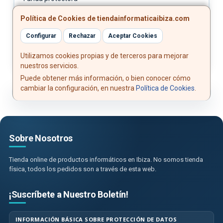
Guía de inicio rápido y tarjeta de garantía
Política de Cookies de tiendainformaticaibiza.com
Información de seguridad
Configurar
Rechazar
Aceptar Cookies
Utilizamos cookies propias y de terceros para mejorar
nuestros servicios.
Puede obtener más información, o bien conocer cómo
cambiar la configuración, en nuestra
Política de Cookies
.
Sobre Nosotros
Tienda online de productos informáticos en Ibiza. No somos tienda
física, todos los pedidos son a través de esta web.
¡Suscríbete a Nuestro Boletín!
INFORMACIÓN BÁSICA SOBRE PROTECCIÓN DE DATOS