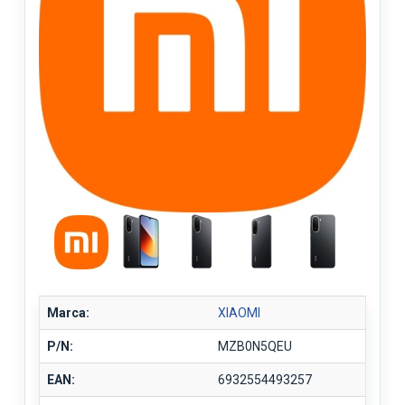
Marca:
XIAOMI
P/N:
MZB0N5QEU
EAN:
6932554493257