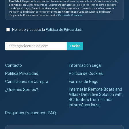
Finalidad
: Responder las consultas planteadas por el usuario y enviarle la información solicitada;
Legitimación
: Consentimiento del usuario;
Destinatarios
: Solo se realizan cesiones si existe
una obligación legal;
Derechos
: Acceder, rectificar y suprimir, así como otros derechos, como se
indica en la información adicional;
Información Adicional
: Puede consultar la información
completa de Protección de Datos en nuestra
Política de Privacidad
.
He leído y acepto la
Política de Privacidad
.
Enviar
Contacto
Información Legal
Política Privacidad
Política de Cookies
Condiciones de Compra
Formas de Pago
Internet in Remote Boats and
¿Quienes Somos?
Villas? Definitive Solution with
4G Routers from Tienda
Informática Ibiza!
Preguntas frecuentes - FAQ.