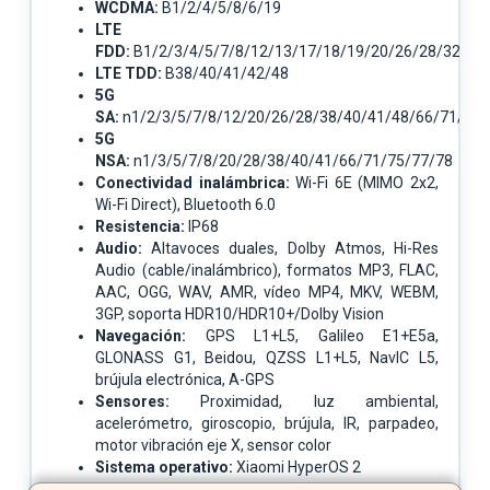
WCDMA:
B1/2/4/5/8/6/19
LTE
FDD:
B1/2/3/4/5/7/8/12/13/17/18/19/20/26/28/32/66
LTE TDD:
B38/40/41/42/48
5G
SA:
n1/2/3/5/7/8/12/20/26/28/38/40/41/48/66/71/75/
5G
NSA:
n1/3/5/7/8/20/28/38/40/41/66/71/75/77/78
Conectividad inalámbrica:
Wi-Fi 6E (MIMO 2x2,
Wi-Fi Direct), Bluetooth 6.0
Resistencia:
IP68
Audio:
Altavoces duales, Dolby Atmos, Hi-Res
Audio (cable/inalámbrico), formatos MP3, FLAC,
AAC, OGG, WAV, AMR, vídeo MP4, MKV, WEBM,
3GP, soporta HDR10/HDR10+/Dolby Vision
Navegación:
GPS L1+L5, Galileo E1+E5a,
GLONASS G1, Beidou, QZSS L1+L5, NavIC L5,
brújula electrónica, A-GPS
Sensores:
Proximidad, luz ambiental,
acelerómetro, giroscopio, brújula, IR, parpadeo,
motor vibración eje X, sensor color
Sistema operativo:
Xiaomi HyperOS 2
Contenido del paquete:
Teléfono, cable USB-C,