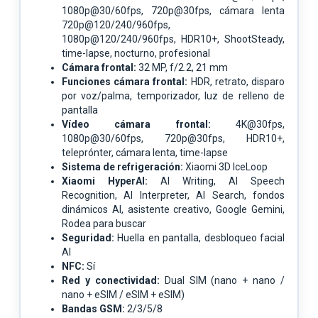
1080p@30/60fps, 720p@30fps, cámara lenta
720p@120/240/960fps,
1080p@120/240/960fps, HDR10+, ShootSteady,
time-lapse, nocturno, profesional
Cámara frontal:
32 MP, f/2.2, 21 mm
Funciones cámara frontal:
HDR, retrato, disparo
por voz/palma, temporizador, luz de relleno de
pantalla
Vídeo cámara frontal:
4K@30fps,
1080p@30/60fps, 720p@30fps, HDR10+,
teleprónter, cámara lenta, time-lapse
Sistema de refrigeración:
Xiaomi 3D IceLoop
Xiaomi HyperAI:
AI Writing, AI Speech
Recognition, AI Interpreter, AI Search, fondos
dinámicos AI, asistente creativo, Google Gemini,
Rodea para buscar
Seguridad:
Huella en pantalla, desbloqueo facial
AI
NFC:
Sí
Red y conectividad:
Dual SIM (nano + nano /
nano + eSIM / eSIM + eSIM)
Bandas GSM:
2/3/5/8