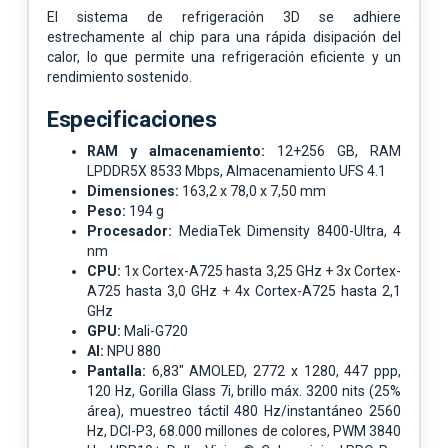
El sistema de refrigeración 3D se adhiere
estrechamente al chip para una rápida disipación del
calor, lo que permite una refrigeración eficiente y un
rendimiento sostenido.
Especificaciones
RAM y almacenamiento:
12+256 GB, RAM
LPDDR5X 8533 Mbps, Almacenamiento UFS 4.1
Dimensiones:
163,2 x 78,0 x 7,50 mm
Peso:
194 g
Procesador:
MediaTek Dimensity 8400-Ultra, 4
nm
CPU:
1x Cortex-A725 hasta 3,25 GHz + 3x Cortex-
A725 hasta 3,0 GHz + 4x Cortex-A725 hasta 2,1
GHz
GPU:
Mali-G720
AI:
NPU 880
Pantalla:
6,83" AMOLED, 2772 x 1280, 447 ppp,
120 Hz, Gorilla Glass 7i, brillo máx. 3200 nits (25%
área), muestreo táctil 480 Hz/instantáneo 2560
Hz, DCI-P3, 68.000 millones de colores, PWM 3840