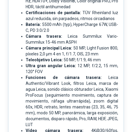
Hz, HDR10+, Dolby Vision®, Color original PRO, Pro
HDR, táctil antihumedad
Certificaciones de pantalla:
TÜV Rheinland luz
azul reducida, sin parpadeos, ritmos circadianos
Batería:
5500 mAh (typ), HyperCharge 67W, USB-
C, PD 3.0/2.0
Cámara trasera:
Leica Summilux Vario-
Summilux 15-46 mm ASPH
Cámara principal Leica:
50 MP, Light Fusion 800,
píxeles 2,0 µm 4 en 1, f/1.7, OIS, 23 mm
Teleobjetivo Leica:
50 MP, f/1.9, 46 mm
Ultra gran angular Leica:
12 MP, f/2.2, 15 mm,
120° FOV
Funciones de cámara trasera:
Leica
Authentic/Vibrant Look, filtros Leica, marca de
agua Leica, sonido clásico obturador Leica, Xiaomi
ProFocus (seguimiento movimiento, captura de
movimiento, ráfaga ultrarrápida), zoom digital
60x, HDR, retrato, lentes maestras (23, 35, 46, 75
mm), modo 50 MP, panorámica, larga exposición,
documentos, disparo rápido, Pro, RAW, HEIF, JPEG,
LUT
Vídeo cámara trasera:
4K@30/60fps,