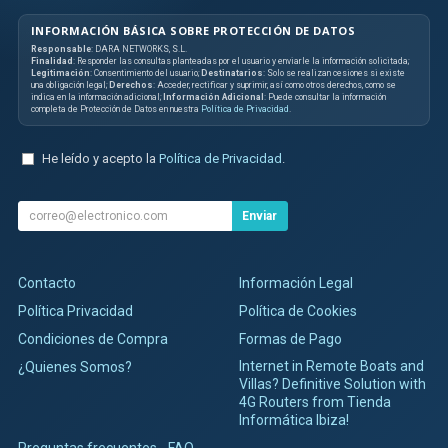
INFORMACIÓN BÁSICA SOBRE PROTECCIÓN DE DATOS
Responsable
: DARA NETWORKS, S.L.
Finalidad
: Responder las consultas planteadas por el usuario y enviarle la información solicitada;
Legitimación
: Consentimiento del usuario;
Destinatarios
: Solo se realizan cesiones si existe
una obligación legal;
Derechos
: Acceder, rectificar y suprimir, así como otros derechos, como se
indica en la información adicional;
Información Adicional
: Puede consultar la información
completa de Protección de Datos en nuestra
Política de Privacidad
.
He leído y acepto la
Política de Privacidad
.
Enviar
Contacto
Información Legal
Política Privacidad
Política de Cookies
Condiciones de Compra
Formas de Pago
Internet in Remote Boats and
¿Quienes Somos?
Villas? Definitive Solution with
4G Routers from Tienda
Informática Ibiza!
Preguntas frecuentes - FAQ.