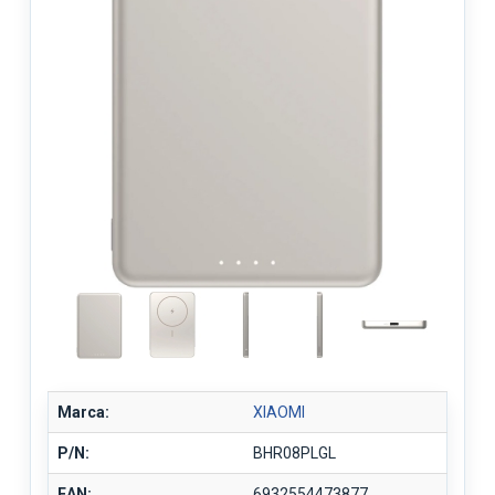
Marca:
XIAOMI
P/N:
BHR08PLGL
EAN:
6932554473877