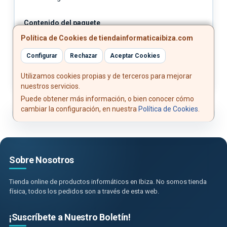
Contenido del paquete
Política de Cookies de tiendainformaticaibiza.com
Contenido: Power bank magnético Xiaomi Super Slim
5000, cable de carga USB Tipo-C, manual de usuario
Configurar
Rechazar
Aceptar Cookies
Utilizamos cookies propias y de terceros para mejorar
nuestros servicios.
Puede obtener más información, o bien conocer cómo
cambiar la configuración, en nuestra
Política de Cookies
.
Sobre Nosotros
Tienda online de productos informáticos en Ibiza. No somos tienda
física, todos los pedidos son a través de esta web.
¡Suscríbete a Nuestro Boletín!