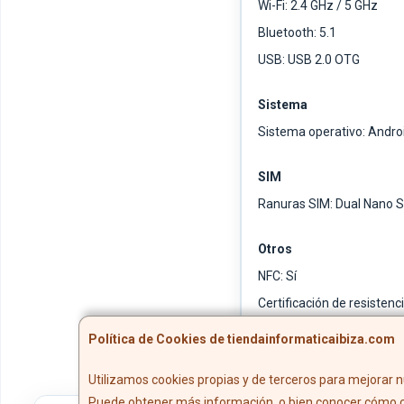
Wi-Fi: 2.4 GHz / 5 GHz
Bluetooth: 5.1
USB: USB 2.0 OTG
Sistema
Sistema operativo: Andro
SIM
Ranuras SIM: Dual Nano 
Otros
NFC: Sí
Certificación de resistenci
Cable incluido: Sí
Política de Cookies de tiendainformaticaibiza.com
Utilizamos cookies propias y de terceros para mejorar n
Puede obtener más información, o bien conocer cómo c