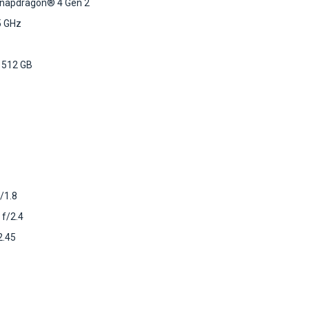
napdragon® 4 Gen 2
5 GHz
 512 GB
/1.8
 f/2.4
2.45