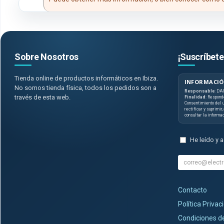
Sobre Nosotros
¡Suscríbete
Tienda online de productos informáticos en Ibiza.
INFORMACIÓ
No somos tienda física, todos los pedidos son a
Responsable
: DA
través de esta web.
Finalidad
: Respond
Consentimiento del u
rectificar y suprimir
consultar la informa
He leído y 
Contacto
Política Privac
Condiciones 