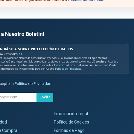
 a Nuestro Boletín!
N BÁSICA SOBRE PROTECCIÓN DE DATOS
RA NETWORKS, S.L.
er las consultas planteadas por el usuario y enviarle la información solicitada;
Legitimación
:
suario;
Destinatarios
: Solo se realizan cesiones si existe una obligación legal;
Derechos
: Acceder,
, así como otros derechos, como se indica en la información adicional;
Información Adicional
: Puede
ción completa de Protección de Datos en nuestra
Política de Privacidad
.
acepto la
Política de Privacidad
.
Enviar
Información Legal
idad
Política de Cookies
de Compra
Formas de Pago