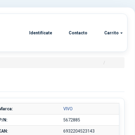
Identifícate
Contacto
Carrito
Marca:
VIVO
P/N:
5672885
EAN:
6932204523143