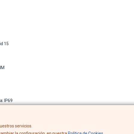
id 15
SIM
a: IP69
uestros servicios.
ambiar la configuración, en nuestra
Política de Cookies
.