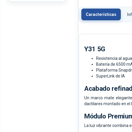
Características
In
Y31 5G
Resistencia al agua
Batería de 6500 m
Plataforma Snapd
SuperLink de IA
Acabado refinad
Un marco mate elegante,
dactilares montado en el l
Módulo Premium
La luz vibrante combina es