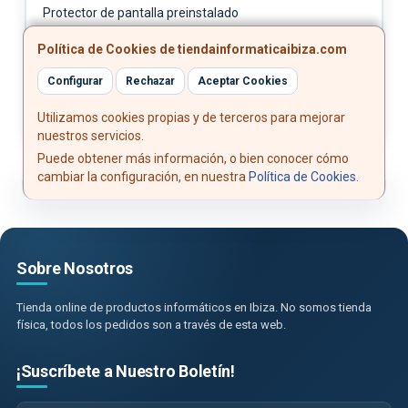
Protector de pantalla preinstalado
Herramienta de expulsión SIM
Política de Cookies de tiendainformaticaibiza.com
Guías de usuario
Configurar
Rechazar
Aceptar Cookies
Utilizamos cookies propias y de terceros para mejorar
nuestros servicios.
Puede obtener más información, o bien conocer cómo
cambiar la configuración, en nuestra
Política de Cookies
.
Sobre Nosotros
Tienda online de productos informáticos en Ibiza. No somos tienda
física, todos los pedidos son a través de esta web.
¡Suscríbete a Nuestro Boletín!