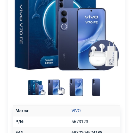
Marca:
VIVO
P/N:
5673123
EAN:
6932204524188