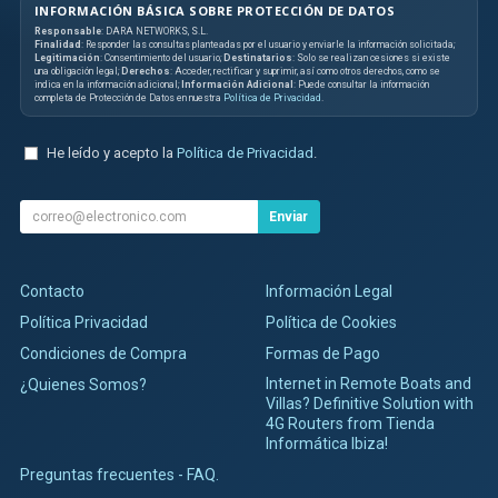
INFORMACIÓN BÁSICA SOBRE PROTECCIÓN DE DATOS
Responsable
: DARA NETWORKS, S.L.
Finalidad
: Responder las consultas planteadas por el usuario y enviarle la información solicitada;
Legitimación
: Consentimiento del usuario;
Destinatarios
: Solo se realizan cesiones si existe
una obligación legal;
Derechos
: Acceder, rectificar y suprimir, así como otros derechos, como se
indica en la información adicional;
Información Adicional
: Puede consultar la información
completa de Protección de Datos en nuestra
Política de Privacidad
.
He leído y acepto la
Política de Privacidad
.
Enviar
Contacto
Información Legal
Política Privacidad
Política de Cookies
Condiciones de Compra
Formas de Pago
Internet in Remote Boats and
¿Quienes Somos?
Villas? Definitive Solution with
4G Routers from Tienda
Informática Ibiza!
Preguntas frecuentes - FAQ.