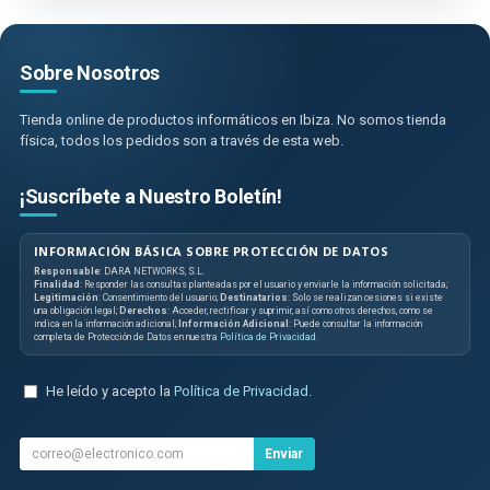
Sobre Nosotros
Tienda online de productos informáticos en Ibiza. No somos tienda
física, todos los pedidos son a través de esta web.
¡Suscríbete a Nuestro Boletín!
INFORMACIÓN BÁSICA SOBRE PROTECCIÓN DE DATOS
Responsable
: DARA NETWORKS, S.L.
Finalidad
: Responder las consultas planteadas por el usuario y enviarle la información solicitada;
Legitimación
: Consentimiento del usuario;
Destinatarios
: Solo se realizan cesiones si existe
una obligación legal;
Derechos
: Acceder, rectificar y suprimir, así como otros derechos, como se
indica en la información adicional;
Información Adicional
: Puede consultar la información
completa de Protección de Datos en nuestra
Política de Privacidad
.
He leído y acepto la
Política de Privacidad
.
Enviar