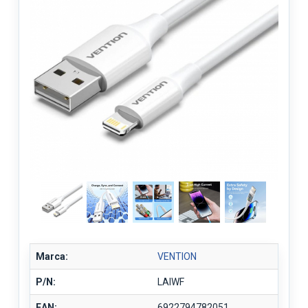
Marca:
VENTION
P/N:
LAIWF
EAN:
6922794782051