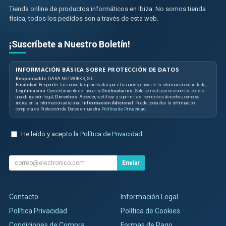
Tienda online de productos informáticos en Ibiza. No somos tienda
física, todos los pedidos son a través de esta web.
¡Suscríbete a Nuestro Boletín!
INFORMACIÓN BÁSICA SOBRE PROTECCIÓN DE DATOS
Responsable
: DARA NETWORKS, S.L.
Finalidad
: Responder las consultas planteadas por el usuario y enviarle la información solicitada;
Legitimación
: Consentimiento del usuario;
Destinatarios
: Solo se realizan cesiones si existe
una obligación legal;
Derechos
: Acceder, rectificar y suprimir, así como otros derechos, como se
indica en la información adicional;
Información Adicional
: Puede consultar la información
completa de Protección de Datos en nuestra
Política de Privacidad
.
He leído y acepto la
Política de Privacidad
.
Enviar
Contacto
Información Legal
Política Privacidad
Política de Cookies
Condiciones de Compra
Formas de Pago