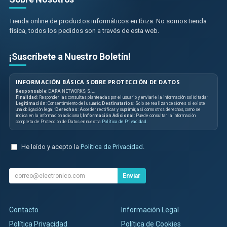
Tienda online de productos informáticos en Ibiza. No somos tienda
física, todos los pedidos son a través de esta web.
¡Suscríbete a Nuestro Boletín!
INFORMACIÓN BÁSICA SOBRE PROTECCIÓN DE DATOS
Responsable
: DARA NETWORKS, S.L.
Finalidad
: Responder las consultas planteadas por el usuario y enviarle la información solicitada;
Legitimación
: Consentimiento del usuario;
Destinatarios
: Solo se realizan cesiones si existe
una obligación legal;
Derechos
: Acceder, rectificar y suprimir, así como otros derechos, como se
indica en la información adicional;
Información Adicional
: Puede consultar la información
completa de Protección de Datos en nuestra
Política de Privacidad
.
He leído y acepto la
Política de Privacidad
.
Enviar
Contacto
Información Legal
Política Privacidad
Política de Cookies