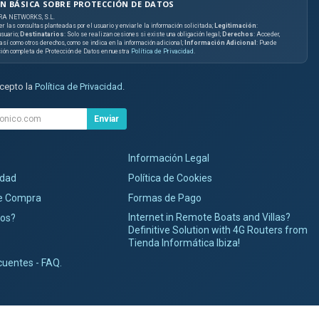
N BÁSICA SOBRE PROTECCIÓN DE DATOS
RA NETWORKS, S.L.
er las consultas planteadas por el usuario y enviarle la información solicitada;
Legitimación
:
suario;
Destinatarios
: Solo se realizan cesiones si existe una obligación legal;
Derechos
: Acceder,
, así como otros derechos, como se indica en la información adicional;
Información Adicional
: Puede
ción completa de Protección de Datos en nuestra
Política de Privacidad
.
acepto la
Política de Privacidad
.
Enviar
Información Legal
idad
Política de Cookies
de Compra
Formas de Pago
Internet in Remote Boats and Villas?
os?
Definitive Solution with 4G Routers from
Tienda Informática Ibiza!
cuentes - FAQ.