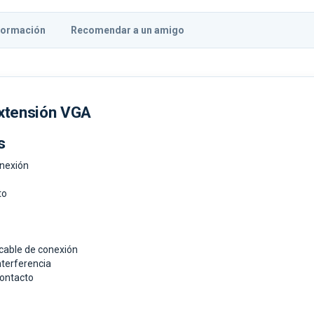
formación
Recomendar a un amigo
extensión VGA
s
onexión
to
 cable de conexión
interferencia
contacto