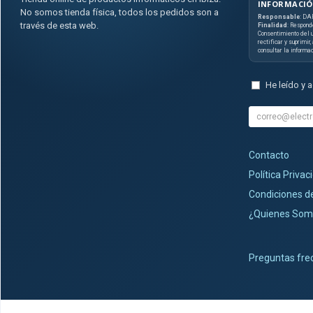
INFORMACIÓ
No somos tienda física, todos los pedidos son a
Responsable
: DA
través de esta web.
Finalidad
: Respond
Consentimiento del u
rectificar y suprimir
consultar la informa
He leído y 
Contacto
Política Privac
Condiciones 
¿Quienes Som
Preguntas fre
tiendainformaticaibiza.com © 2026