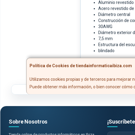
Aluminio revestido
Acero revestido de
Diámetro central
Construcción de co
30AWG
Diámetro exterior d
7,5 mm
Estructura del esc
blindado
Política de Cookies de tiendainformaticaibiza.com
Utilizamos cookies propias y de terceros para mejorar n
Puede obtener más información, o bien conocer cómo c
Sobre Nosotros
¡Suscríbete
Tienda online de productos informáticos en Ibiza.