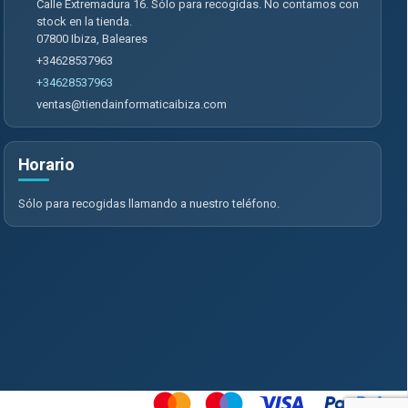
Calle Extremadura 16. Sólo para recogidas. No contamos con
stock en la tienda.
07800
Ibiza
,
Baleares
+34628537963
+34628537963
ventas@tiendainformaticaibiza.com
Horario
Sólo para recogidas llamando a nuestro teléfono.