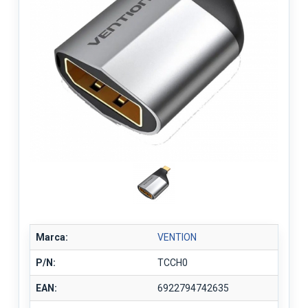
Marca:
VENTION
P/N:
TCCH0
EAN:
6922794742635