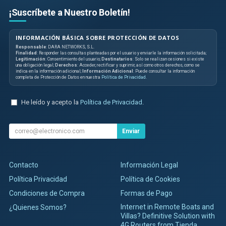
¡Suscríbete a Nuestro Boletín!
INFORMACIÓN BÁSICA SOBRE PROTECCIÓN DE DATOS
Responsable
: DARA NETWORKS, S.L.
Finalidad
: Responder las consultas planteadas por el usuario y enviarle la información solicitada;
Legitimación
: Consentimiento del usuario;
Destinatarios
: Solo se realizan cesiones si existe
una obligación legal;
Derechos
: Acceder, rectificar y suprimir, así como otros derechos, como se
indica en la información adicional;
Información Adicional
: Puede consultar la información
completa de Protección de Datos en nuestra
Política de Privacidad
.
He leído y acepto la
Política de Privacidad
.
Enviar
Contacto
Información Legal
Política Privacidad
Política de Cookies
Condiciones de Compra
Formas de Pago
Internet in Remote Boats and
¿Quienes Somos?
Villas? Definitive Solution with
4G Routers from Tienda