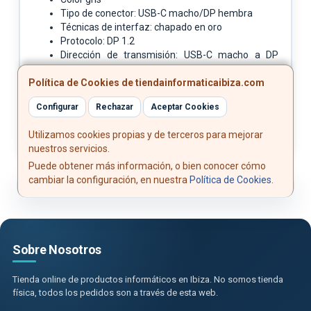
Tipo de conector: USB-C macho/DP hembra
Técnicas de interfaz: chapado en oro
Protocolo: DP 1.2
Dirección de transmisión: USB-C macho a DP
hembra
Política de Cookies de tiendainformaticaibiza.com
Resolución: 4K@60Hz/2K@60Hz
Carcasa: aleación de aluminio y ABS
Configurar
Rechazar
Aceptar Cookies
Utilizamos cookies propias y de terceros para mejorar
nuestros servicios.
Puede obtener más información, o bien conocer cómo
cambiar la configuración, en nuestra
Política de Cookies
.
Sobre Nosotros
Tienda online de productos informáticos en Ibiza. No somos tienda
física, todos los pedidos son a través de esta web.