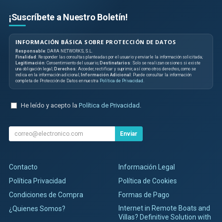
¡Suscríbete a Nuestro Boletín!
INFORMACIÓN BÁSICA SOBRE PROTECCIÓN DE DATOS
Responsable
: DARA NETWORKS, S.L.
Finalidad
: Responder las consultas planteadas por el usuario y enviarle la información solicitada;
Legitimación
: Consentimiento del usuario;
Destinatarios
: Solo se realizan cesiones si existe
una obligación legal;
Derechos
: Acceder, rectificar y suprimir, así como otros derechos, como se
indica en la información adicional;
Información Adicional
: Puede consultar la información
completa de Protección de Datos en nuestra
Política de Privacidad
.
He leído y acepto la
Política de Privacidad
.
Enviar
Contacto
Información Legal
Política Privacidad
Política de Cookies
Condiciones de Compra
Formas de Pago
Internet in Remote Boats and
¿Quienes Somos?
Villas? Definitive Solution with