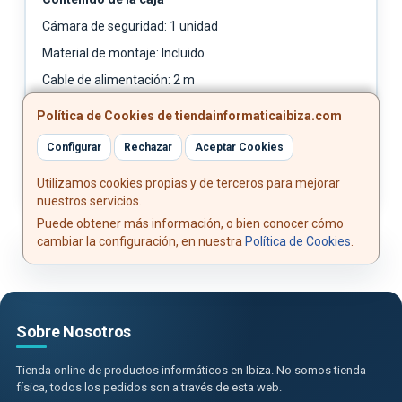
Cámara de seguridad: 1 unidad
Material de montaje: Incluido
Cable de alimentación: 2 m
Adaptador de corriente: Incluido
Política de Cookies de tiendainformaticaibiza.com
Manual de instrucciones: Incluido
Configurar
Rechazar
Aceptar Cookies
Utilizamos cookies propias y de terceros para mejorar
nuestros servicios.
Puede obtener más información, o bien conocer cómo
cambiar la configuración, en nuestra
Política de Cookies
.
Sobre Nosotros
Tienda online de productos informáticos en Ibiza. No somos tienda
física, todos los pedidos son a través de esta web.