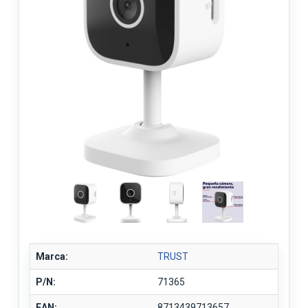
Marca:
TRUST
P/N:
71365
EAN:
8713439713657