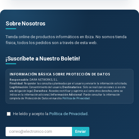
Sobre Nosotros
Tienda online de productos informáticos en Ibiza. No somos tienda
física, todos los pedidos son a través de esta web.
¡Suscríbete a Nuestro Boletín!
INFORMACIÓN BÁSICA SOBRE PROTECCIÓN DE DATOS
Responsable
: DARA NETWORKS, S.L.
Finalidad
: Responder las consultas planteadas por el usuario y enviarle la información solicitada;
Legitimación
: Consentimiento del usuario;
Destinatarios
: Solo se realizan cesiones si existe
una obligación legal;
Derechos
: Acceder, rectificar y suprimir, así como otros derechos, como se
indica en la información adicional;
Información Adicional
: Puede consultar la información
completa de Protección de Datos en nuestra
Política de Privacidad
.
He leído y acepto la
Política de Privacidad
.
Enviar