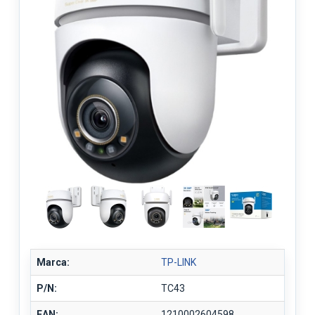
Marca:
TP-LINK
P/N:
TC43
EAN:
1210002604598