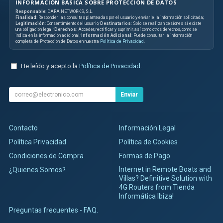
INFORMACIÓN BÁSICA SOBRE PROTECCIÓN DE DATOS
Responsable
: DARA NETWORKS, S.L.
Finalidad
: Responder las consultas planteadas por el usuario y enviarle la información solicitada;
Legitimación
: Consentimiento del usuario;
Destinatarios
: Solo se realizan cesiones si existe
una obligación legal;
Derechos
: Acceder, rectificar y suprimir, así como otros derechos, como se
indica en la información adicional;
Información Adicional
: Puede consultar la información
completa de Protección de Datos en nuestra
Política de Privacidad
.
He leído y acepto la
Política de Privacidad
.
Enviar
Contacto
Información Legal
Política Privacidad
Política de Cookies
Condiciones de Compra
Formas de Pago
Internet in Remote Boats and
¿Quienes Somos?
Villas? Definitive Solution with
4G Routers from Tienda
Informática Ibiza!
Preguntas frecuentes - FAQ.