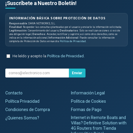
¡Suscríbete a Nuestro Boletín!
INFORMACIÓN BÁSICA SOBRE PROTECCIÓN DE DATOS
Responsable
: DARA NETWORKS, S.L.
Finalidad
: Responder las consultas planteadas por el usuario y enviarle la información solicitada;
Legitimación
: Consentimiento del usuario;
Destinatarios
: Solo se realizan cesiones si existe
una obligación legal;
Derechos
: Acceder, rectificar y suprimir, así como otros derechos, como se
indica en la información adicional;
Información Adicional
: Puede consultar la información
completa de Protección de Datos en nuestra
Política de Privacidad
.
He leído y acepto la
Política de Privacidad
.
Enviar
Contacto
Información Legal
Política Privacidad
Política de Cookies
Condiciones de Compra
Formas de Pago
Internet in Remote Boats and
¿Quienes Somos?
Villas? Definitive Solution with
4G Routers from Tienda