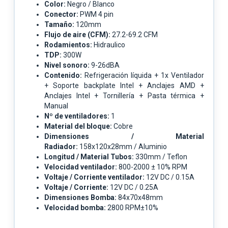
Color:
Negro / Blanco
Conector:
PWM 4 pin
Tamaño:
120mm
Flujo de aire (CFM):
27.2-69.2 CFM
Rodamientos:
Hidraulico
TDP:
300W
Nivel sonoro:
9-26dBA
Contenido:
Refrigeración líquida + 1x Ventilador
+ Soporte backplate Intel + Anclajes AMD +
Anclajes Intel + Tornillería + Pasta térmica +
Manual
Nº de ventiladores:
1
Material del bloque:
Cobre
Dimensiones / Material
Radiador:
158x120x28mm / Aluminio
Longitud / Material Tubos:
330mm / Teflon
Velocidad ventilador:
800-2000 ± 10% RPM
Voltaje / Corriente ventilador:
12V DC / 0.15A
Voltaje / Corriente:
12V DC / 0.25A
Dimensiones Bomba:
84x70x48mm
Velocidad bomba:
2800 RPM±10%