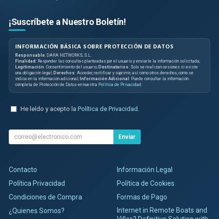
¡Suscríbete a Nuestro Boletín!
INFORMACIÓN BÁSICA SOBRE PROTECCIÓN DE DATOS
Responsable
: DARA NETWORKS, S.L.
Finalidad
: Responder las consultas planteadas por el usuario y enviarle la información solicitada;
Legitimación
: Consentimiento del usuario;
Destinatarios
: Solo se realizan cesiones si existe
una obligación legal;
Derechos
: Acceder, rectificar y suprimir, así como otros derechos, como se
indica en la información adicional;
Información Adicional
: Puede consultar la información
completa de Protección de Datos en nuestra
Política de Privacidad
.
He leído y acepto la
Política de Privacidad
.
Enviar
Contacto
Información Legal
Política Privacidad
Política de Cookies
Condiciones de Compra
Formas de Pago
Internet in Remote Boats and
¿Quienes Somos?
Villas? Definitive Solution with