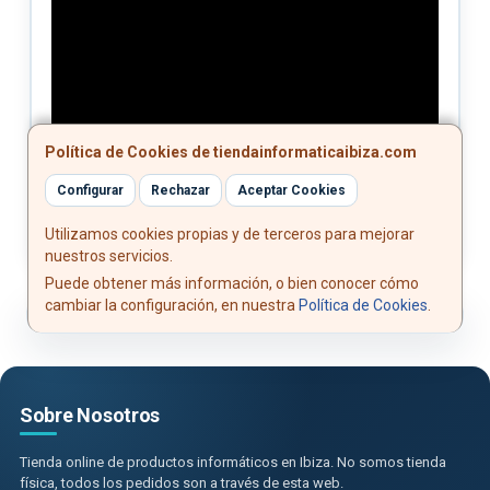
Política de Cookies de tiendainformaticaibiza.com
Configurar
Rechazar
Aceptar Cookies
Utilizamos cookies propias y de terceros para mejorar
nuestros servicios.
Puede obtener más información, o bien conocer cómo
cambiar la configuración, en nuestra
Política de Cookies
.
Sobre Nosotros
Tienda online de productos informáticos en Ibiza. No somos tienda
física, todos los pedidos son a través de esta web.