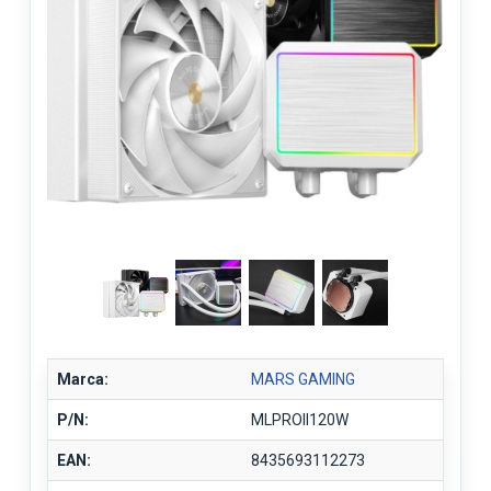
Marca:
MARS GAMING
P/N:
MLPROII120W
EAN:
8435693112273