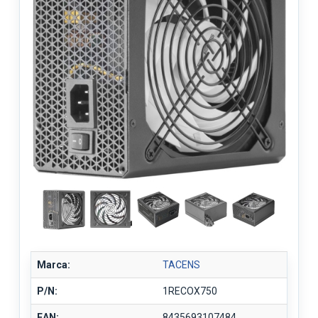
Marca:
TACENS
P/N:
1RECOX750
EAN:
8435693107484