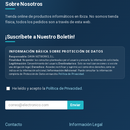
Sobre Nosotros
Tienda online de productos informáticos en Ibiza. No somos tienda
física, todos los pedidos son a través de esta web.
¡Suscríbete a Nuestro Boletín!
INFORMACIÓN BÁSICA SOBRE PROTECCIÓN DE DATOS
Responsable
: DARA NETWORKS, S.L.
Finalidad
: Responder las consultas planteadas por el usuario y enviarle la información solicitada;
Legitimación
: Consentimiento del usuario;
Destinatarios
: Solo se realizan cesiones si existe
una obligación legal;
Derechos
: Acceder, rectificar y suprimir, así como otros derechos, como se
indica en la información adicional;
Información Adicional
: Puede consultar la información
completa de Protección de Datos en nuestra
Política de Privacidad
.
He leído y acepto la
Política de Privacidad
.
Enviar
Contacto
Información Legal