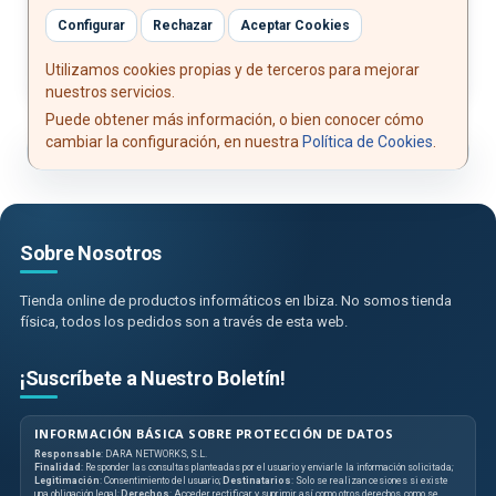
Montaje VESA: 100 × 100 mm
Configurar
Rechazar
Aceptar Cookies
Utilizamos cookies propias y de terceros para mejorar
nuestros servicios.
Puede obtener más información, o bien conocer cómo
cambiar la configuración, en nuestra
Política de Cookies
.
Sobre Nosotros
Tienda online de productos informáticos en Ibiza. No somos tienda
física, todos los pedidos son a través de esta web.
¡Suscríbete a Nuestro Boletín!
INFORMACIÓN BÁSICA SOBRE PROTECCIÓN DE DATOS
Responsable
: DARA NETWORKS, S.L.
Finalidad
: Responder las consultas planteadas por el usuario y enviarle la información solicitada;
Legitimación
: Consentimiento del usuario;
Destinatarios
: Solo se realizan cesiones si existe
una obligación legal;
Derechos
: Acceder, rectificar y suprimir, así como otros derechos, como se