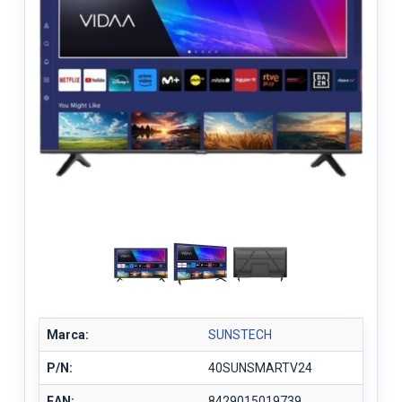
Marca:
SUNSTECH
P/N:
40SUNSMARTV24
EAN:
8429015019739