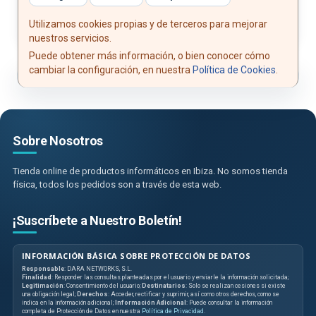
Utilizamos cookies propias y de terceros para mejorar
nuestros servicios.
Puede obtener más información, o bien conocer cómo
cambiar la configuración, en nuestra
Política de Cookies
.
Sobre Nosotros
Tienda online de productos informáticos en Ibiza. No somos tienda
física, todos los pedidos son a través de esta web.
¡Suscríbete a Nuestro Boletín!
INFORMACIÓN BÁSICA SOBRE PROTECCIÓN DE DATOS
Responsable
: DARA NETWORKS, S.L.
Finalidad
: Responder las consultas planteadas por el usuario y enviarle la información solicitada;
Legitimación
: Consentimiento del usuario;
Destinatarios
: Solo se realizan cesiones si existe
una obligación legal;
Derechos
: Acceder, rectificar y suprimir, así como otros derechos, como se
indica en la información adicional;
Información Adicional
: Puede consultar la información
completa de Protección de Datos en nuestra
Política de Privacidad
.