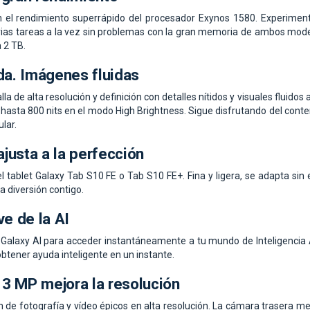
n el rendimiento superrápido del procesador Exynos 1580. Experiment
arias tareas a la vez sin problemas con la gran memoria de ambos mode
 2 TB.
da. Imágenes fluidas
lla de alta resolución y definición con detalles nítidos y visuales fluidos
 hasta 800 nits en el modo High Brightness. Sigue disfrutando del conten
lar.
ajusta a la perfección
l tablet Galaxy Tab S10 FE o Tab S10 FE+. Fina y ligera, se adapta sin 
la diversión contigo.
ve de la AI
 Galaxy AI para acceder instantáneamente a tu mundo de Inteligencia Art
 obtener ayuda inteligente en un instante.
3 MP mejora la resolución
 de fotografía y vídeo épicos en alta resolución. La cámara trasera m