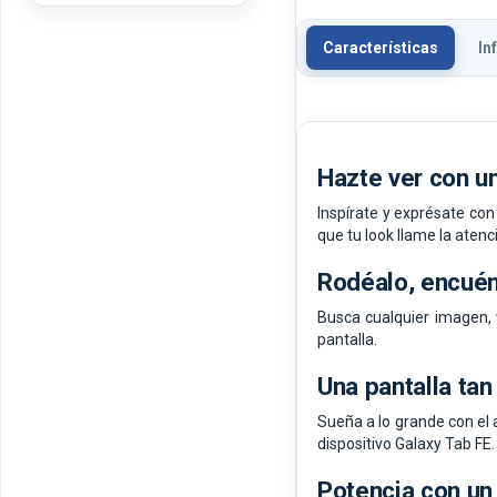
Características
In
Hazte ver con un
Inspírate y exprésate con
que tu look llame la atenci
Rodéalo, encuént
Busca cualquier imagen, v
pantalla.
Una pantalla ta
Sueña a lo grande con el 
dispositivo Galaxy Tab FE.
Potencia con un