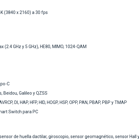
K (3840 x 2160) a 30 fps
/ax (2.4 GHz y 5 GHz), HE80, MIMO, 1024-QAM
ipo-C
s, Beidou, Galileo y QZSS
 AVRCP, DI, HAP, HFP, HID, HOGP, HSP, OPP, PAN, PBAP, PBP y TMAP
mart Switch para PC
ensor de huella dactilar, giroscopio, sensor geomagnético, sensor Hall