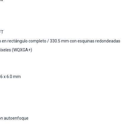
FT
m en rectángulo completo / 330.5 mm con esquinas redondeadas
píxeles (WQXGA+)
.6 x 6.0 mm
on autoenfoque