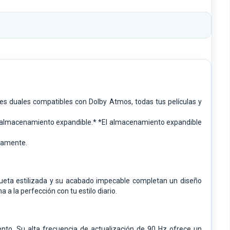
ces duales compatibles con Dolby Atmos, todas tus películas y
e almacenamiento expandible.* *El almacenamiento expandible
neamente.
silueta estilizada y su acabado impecable completan un diseño
a a la perfección con tu estilo diario.
iento. Su alta frecuencia de actualización de 90 Hz ofrece un