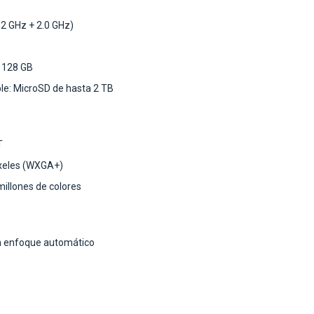
.2 GHz + 2.0 GHz)
 128 GB
e: MicroSD de hasta 2 TB
T
íxeles (WXGA+)
millones de colores
n enfoque automático