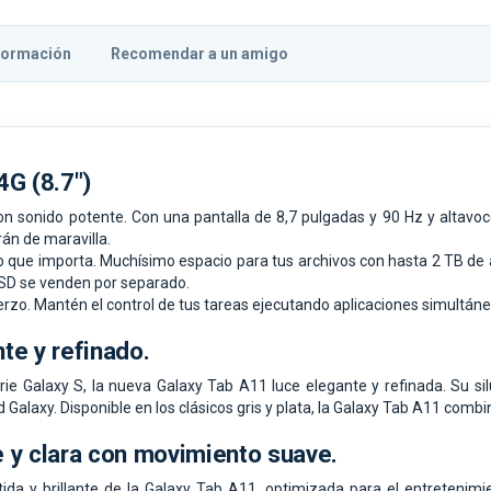
formación
Recomendar a un amigo
4G (8.7")
 con sonido potente. Con una pantalla de 8,7 pulgadas y 90 Hz y altavo
rán de maravilla.
o que importa. Muchísimo espacio para tus archivos con hasta 2 TB d
oSD se venden por separado.
uerzo. Mantén el control de tus tareas ejecutando aplicaciones simultá
te y refinado.
serie Galaxy S, la nueva Galaxy Tab A11 luce elegante y refinada. Su 
 Galaxy. Disponible en los clásicos gris y plata, la Galaxy Tab A11 combin
te y clara con movimiento suave.
ítida y brillante de la Galaxy Tab A11, optimizada para el entretenim