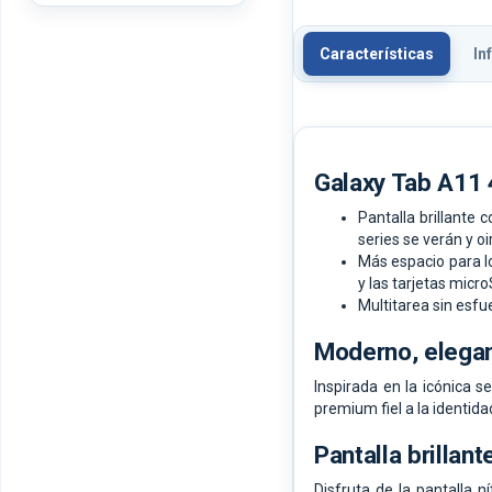
Características
In
Galaxy Tab A11 
Pantalla brillante
series se verán y oi
Más espacio para l
y las tarjetas micr
Multitarea sin esf
Moderno, elegan
Inspirada en la icónica 
premium fiel a la identidad
Pantalla brillan
Disfruta de la pantalla n