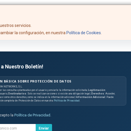
uestros servicios.
ambiar la configuración, en nuestra
Política de Cookies
.
 a Nuestro Boletín!
N BÁSICA SOBRE PROTECCIÓN DE DATOS
RA NETWORKS, S.L.
er las consultas planteadas por el usuario y enviarle la información solicitada;
Legitimación
:
suario;
Destinatarios
: Solo se realizan cesiones si existe una obligación legal;
Derechos
: Acceder,
, así como otros derechos, como se indica en la información adicional;
Información Adicional
: Puede
ción completa de Protección de Datos en nuestra
Política de Privacidad
.
acepto la
Política de Privacidad
.
Enviar