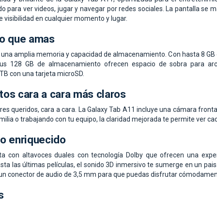
o para ver videos, jugar y navegar por redes sociales. La pantalla se mant
 visibilidad en cualquier momento y lugar.
lo que amas
 una amplia memoria y capacidad de almacenamiento. Con hasta 8 GB d
 sus 128 GB de almacenamiento ofrecen espacio de sobra para arch
B con una tarjeta microSD.
os cara a cara más claros
es queridos, cara a cara. La Galaxy Tab A11 incluye una cámara fronta
ilia o trabajando con tu equipo, la claridad mejorada te permite ver cad
o enriquecido
a con altavoces duales con tecnología Dolby que ofrecen una experie
sta las últimas películas, el sonido 3D inmersivo te sumerge en un pais
un conector de audio de 3,5 mm para que puedas disfrutar cómodamente
s