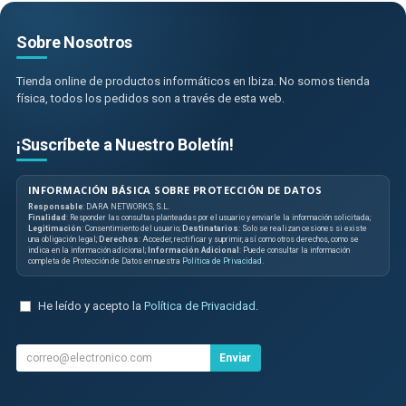
Sobre Nosotros
Tienda online de productos informáticos en Ibiza. No somos tienda
física, todos los pedidos son a través de esta web.
¡Suscríbete a Nuestro Boletín!
INFORMACIÓN BÁSICA SOBRE PROTECCIÓN DE DATOS
Responsable
: DARA NETWORKS, S.L.
Finalidad
: Responder las consultas planteadas por el usuario y enviarle la información solicitada;
Legitimación
: Consentimiento del usuario;
Destinatarios
: Solo se realizan cesiones si existe
una obligación legal;
Derechos
: Acceder, rectificar y suprimir, así como otros derechos, como se
indica en la información adicional;
Información Adicional
: Puede consultar la información
completa de Protección de Datos en nuestra
Política de Privacidad
.
He leído y acepto la
Política de Privacidad
.
Enviar