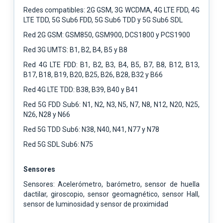
Redes compatibles: 2G GSM, 3G WCDMA, 4G LTE FDD, 4G
LTE TDD, 5G Sub6 FDD, 5G Sub6 TDD y 5G Sub6 SDL
Red 2G GSM: GSM850, GSM900, DCS1800 y PCS1900
Red 3G UMTS: B1, B2, B4, B5 y B8
Red 4G LTE FDD: B1, B2, B3, B4, B5, B7, B8, B12, B13,
B17, B18, B19, B20, B25, B26, B28, B32 y B66
Red 4G LTE TDD: B38, B39, B40 y B41
Red 5G FDD Sub6: N1, N2, N3, N5, N7, N8, N12, N20, N25,
N26, N28 y N66
Red 5G TDD Sub6: N38, N40, N41, N77 y N78
Red 5G SDL Sub6: N75
Sensores
Sensores: Acelerómetro, barómetro, sensor de huella
dactilar, giroscopio, sensor geomagnético, sensor Hall,
sensor de luminosidad y sensor de proximidad