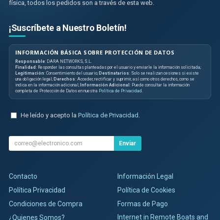
física, todos los pedidos son a través de esta web.
¡Suscríbete a Nuestro Boletín!
INFORMACIÓN BÁSICA SOBRE PROTECCIÓN DE DATOS
Responsable
: DARA NETWORKS, S.L.
Finalidad
: Responder las consultas planteadas por el usuario y enviarle la información solicitada;
Legitimación
: Consentimiento del usuario;
Destinatarios
: Solo se realizan cesiones si existe
una obligación legal;
Derechos
: Acceder, rectificar y suprimir, así como otros derechos, como se
indica en la información adicional;
Información Adicional
: Puede consultar la información
completa de Protección de Datos en nuestra
Política de Privacidad
.
He leído y acepto la
Política de Privacidad
.
Enviar
Contacto
Información Legal
Política Privacidad
Política de Cookies
Condiciones de Compra
Formas de Pago
Internet in Remote Boats and
¿Quienes Somos?