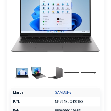
Marca:
SAMSUNG
P/N:
NP764BJG-KG1ES
EAN:
8806099119683