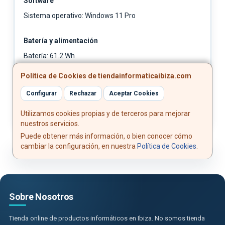
Software
Sistema operativo: Windows 11 Pro
Batería y alimentación
Batería: 61.2 Wh
Cargador: USB-C de 45 W (cargador no incluido)
Política de Cookies de tiendainformaticaibiza.com
Cable incluido: Cable USB-C de 1.8 m
Configurar
Rechazar
Aceptar Cookies
Utilizamos cookies propias y de terceros para mejorar
nuestros servicios.
Puede obtener más información, o bien conocer cómo
cambiar la configuración, en nuestra
Política de Cookies
.
Sobre Nosotros
Tienda online de productos informáticos en Ibiza. No somos tienda