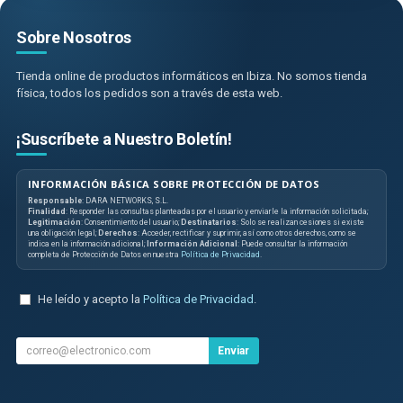
Sobre Nosotros
Tienda online de productos informáticos en Ibiza. No somos tienda
física, todos los pedidos son a través de esta web.
¡Suscríbete a Nuestro Boletín!
INFORMACIÓN BÁSICA SOBRE PROTECCIÓN DE DATOS
Responsable
: DARA NETWORKS, S.L.
Finalidad
: Responder las consultas planteadas por el usuario y enviarle la información solicitada;
Legitimación
: Consentimiento del usuario;
Destinatarios
: Solo se realizan cesiones si existe
una obligación legal;
Derechos
: Acceder, rectificar y suprimir, así como otros derechos, como se
indica en la información adicional;
Información Adicional
: Puede consultar la información
completa de Protección de Datos en nuestra
Política de Privacidad
.
He leído y acepto la
Política de Privacidad
.
Enviar