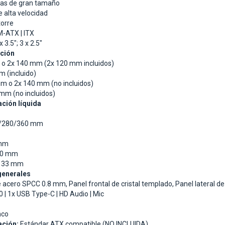
cas de gran tamaño
 alta velocidad
orre
M-ATX | ITX
x 3.5"; 3 x 2.5"
ación
 o 2x 140 mm (2x 120 mm incluidos)
 (incluido)
m o 2x 140 mm (no incluidos)
mm (no incluidos)
ación líquida
/280/360 mm
mm
90 mm
33 mm
generales
e acero SPCC 0.8 mm,
Panel frontal de cristal templado,
Panel lateral de
0 | 1x USB Type-C | HD Audio | Mic
nco
ación:
Estándar ATX compatible (NO INCLUIDA)