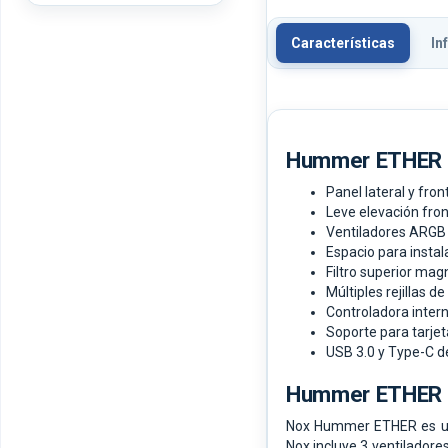
Características
In
Hummer ETHER
Panel lateral y fro
Leve elevación front
Ventiladores ARGB 
Espacio para instal
Filtro superior mag
Múltiples rejillas de
Controladora inter
Soporte para tarjet
USB 3.0 y Type-C de
Hummer ETHER
Nox Hummer ETHER es una 
Nox incluye 3 ventiladore