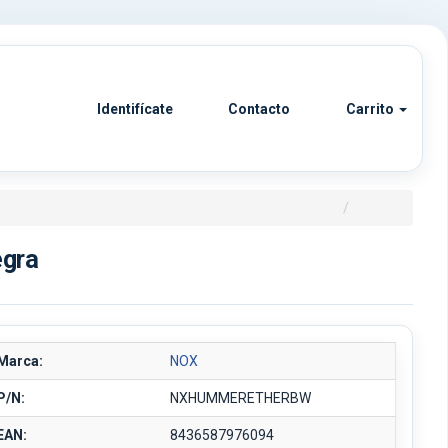
Identifícate
Contacto
Carrito
egra
Marca:
NOX
P/N:
NXHUMMERETHERBW
EAN:
8436587976094