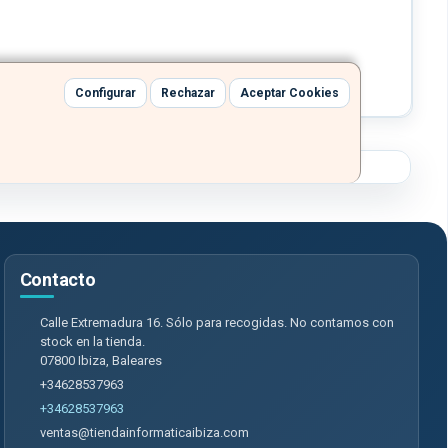
Configurar
Rechazar
Aceptar Cookies
Contacto
Calle Extremadura 16. Sólo para recogidas. No contamos con
stock en la tienda.
07800
Ibiza
,
Baleares
+34628537963
+34628537963
ventas@tiendainformaticaibiza.com