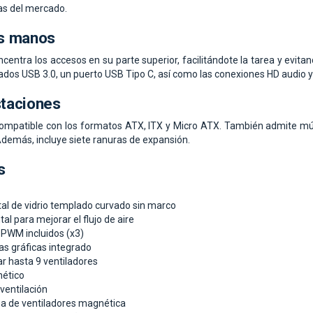
as del mercado.
us manos
entra los accesos en su parte superior, facilitándote la tarea y evitand
ados USB 3.0, un puerto USB Tipo C, así como las conexiones HD audio 
taciones
patible con los formatos ATX, ITX y Micro ATX. También admite múlt
". Además, incluye siete ranuras de expansión.
s
ntal de vidrio templado curvado sin marco
al para mejorar el flujo de aire
PWM incluidos (x3)
as gráficas integrado
ar hasta 9 ventiladores
nético
 ventilación
na de ventiladores magnética