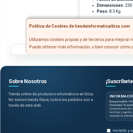
Dimensiones:
230 
Peso:
8.3 Kg
Política de Cookies de tiendainformaticaibiza.com
Utilizamos cookies propias y de terceros para mejorar n
Puede obtener más información, o bien conocer cómo c
Sobre Nosotros
¡Suscríbete
Tienda online de productos informáticos en Ibiza.
INFORMACIÓ
No somos tienda física, todos los pedidos son a
Responsable
: DA
través de esta web.
Finalidad
: Respond
Consentimiento del u
rectificar y suprimir
consultar la informa
He leído y 