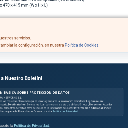
x 470 x 415 mm (W x H x L)
uestros servicios.
ambiar la configuración, en nuestra
Política de Cookies
.
 a Nuestro Boletín!
N BÁSICA SOBRE PROTECCIÓN DE DATOS
RA NETWORKS, S.L.
er las consultas planteadas por el usuario y enviarle la información solicitada;
Legitimación
:
suario;
Destinatarios
: Solo se realizan cesiones si existe una obligación legal;
Derechos
: Acceder,
, así como otros derechos, como se indica en la información adicional;
Información Adicional
: Puede
ción completa de Protección de Datos en nuestra
Política de Privacidad
.
acepto la
Política de Privacidad
.