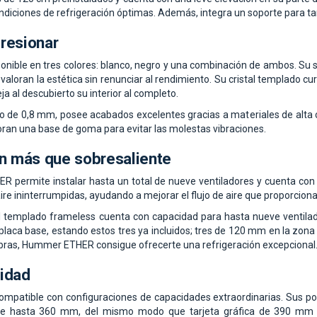
diciones de refrigeración óptimas. Además, integra un soporte para tar
resionar
ble en tres colores: blanco, negro y una combinación de ambos. Su sin
valoran la estética sin renunciar al rendimiento. Su cristal templado cu
a al descubierto su interior al completo.
o de 0,8 mm, posee acabados excelentes gracias a materiales de alta c
oran una base de goma para evitar las molestas vibraciones.
ón más que sobresaliente
 permite instalar hasta un total de nueve ventiladores y cuenta con u
ire ininterrumpidas, ayudando a mejorar el flujo de aire que proporcion
al templado frameless cuenta con capacidad para hasta nueve ventilado
laca base, estando estos tres ya incluidos; tres de 120 mm en la zona
labras, Hummer ETHER consigue ofrecerte una refrigeración excepcional
idad
atible con configuraciones de capacidades extraordinarias. Sus posi
 de hasta 360 mm, del mismo modo que tarjeta gráfica de 390 mm