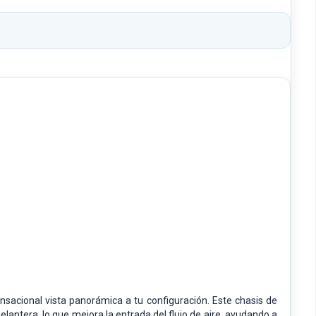
acional vista panorámica a tu configuración. Este chasis de
lantera, lo que mejora la entrada del flujo de aire, ayudando a