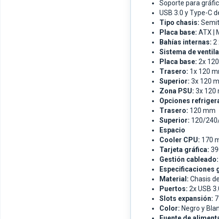
Soporte para gráfi
USB 3.0 y Type-C de
Tipo chasis:
Semit
Placa base:
ATX | 
Bahías internas:
2 
Sistema de ventil
Placa base:
2x 120
Trasero:
1x 120 mm
Superior:
3x 120 m
Zona PSU:
3x 120 
Opciones refriger
Trasero:
120 mm
Superior:
120/240
Espacio
Cooler CPU:
170 
Tarjeta gráfica:
3
Gestión cableado:
Especificaciones 
Material:
Chasis d
Puertos:
2x USB 3.
Slots expansión:
7
Color:
Negro y Bla
Fuente de aliment