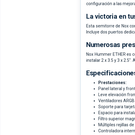
configuración a las mejor
La victoria en t
Esta semitorre de Nox conc
Incluye dos puertos dedic
Numerosas pres
Nox Hummer ETHER es com
instalar 2 x 3.5 y 3 x 2.5
Especificacione
Prestaciones:
Panel lateral y fro
Leve elevación front
Ventiladores ARGB 
Soporte para tarjet
Espacio para instal
Filtro superior mag
Múltiples rejillas de
Controladora inter