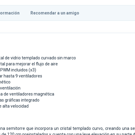
formación
Recomendar a un amigo
ntal de vidrio templado curvado sin marco
al para mejorar el flujo de aire
PWM incluidos (x3)
ar hasta 9 ventiladores
nético
 ventilación
na de ventiladores magnética
as gráficas integrado
 alta velocidad
semitorre que incorpora un cristal templado curvo, creando una sens
s de 120 cm preinstalados y cuenta con una leve elevación en su parte de