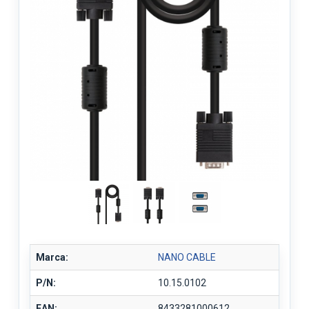
Marca:
NANO CABLE
P/N:
10.15.0102
EAN:
8433281000612