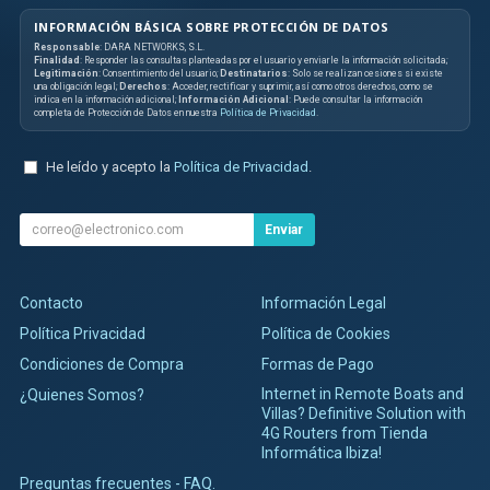
INFORMACIÓN BÁSICA SOBRE PROTECCIÓN DE DATOS
Responsable
: DARA NETWORKS, S.L.
Finalidad
: Responder las consultas planteadas por el usuario y enviarle la información solicitada;
Legitimación
: Consentimiento del usuario;
Destinatarios
: Solo se realizan cesiones si existe
una obligación legal;
Derechos
: Acceder, rectificar y suprimir, así como otros derechos, como se
indica en la información adicional;
Información Adicional
: Puede consultar la información
completa de Protección de Datos en nuestra
Política de Privacidad
.
He leído y acepto la
Política de Privacidad
.
Enviar
Contacto
Información Legal
Política Privacidad
Política de Cookies
Condiciones de Compra
Formas de Pago
Internet in Remote Boats and
¿Quienes Somos?
Villas? Definitive Solution with
4G Routers from Tienda
Informática Ibiza!
Preguntas frecuentes - FAQ.