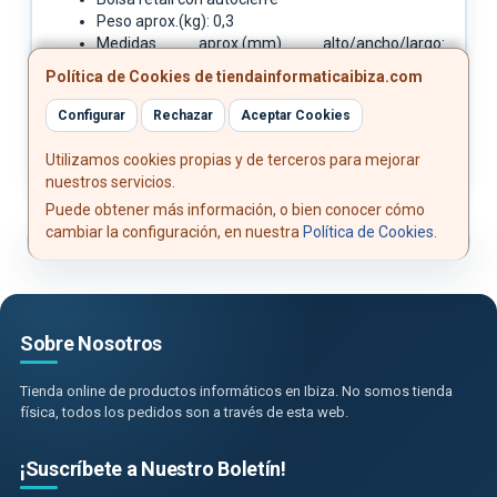
Peso aprox.(kg): 0,3
Medidas aprox.(mm) alto/ancho/largo:
175/240/20
Política de Cookies de tiendainformaticaibiza.com
Configurar
Rechazar
Aceptar Cookies
Utilizamos cookies propias y de terceros para mejorar
nuestros servicios.
Puede obtener más información, o bien conocer cómo
cambiar la configuración, en nuestra
Política de Cookies
.
Sobre Nosotros
Tienda online de productos informáticos en Ibiza. No somos tienda
física, todos los pedidos son a través de esta web.
¡Suscríbete a Nuestro Boletín!