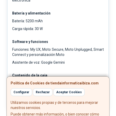
electrónica
Batería y alimentación
Batería: 5200 mAh
Carga rápida: 30 W
Software y funciones
Funciones: My UX, Moto Secure, Moto Unplugged, Smart
Connect y personalización Moto
Asistente de voz: Google Gemini
Contenido de la caja
Política de Cookies de tiendainformaticaibiza.com
Incluye: Cable USB Tipo C, funda protectora,
herramienta SIM y manuales
Configurar
Rechazar
Aceptar Cookies
Utilizamos cookies propias y de terceros para mejorar
nuestros servicios.
Puede obtener más información, o bien conocer cómo