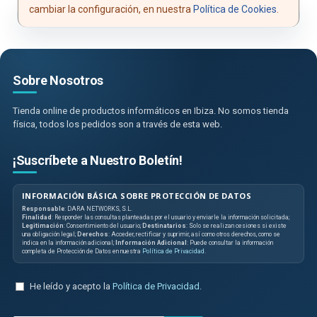
cambiar la configuración, en nuestra
Política de Cookies
.
Sobre Nosotros
Tienda online de productos informáticos en Ibiza. No somos tienda
física, todos los pedidos son a través de esta web.
¡Suscríbete a Nuestro Boletín!
INFORMACIÓN BÁSICA SOBRE PROTECCIÓN DE DATOS
Responsable
: DARA NETWORKS, S.L.
Finalidad
: Responder las consultas planteadas por el usuario y enviarle la información solicitada;
Legitimación
: Consentimiento del usuario;
Destinatarios
: Solo se realizan cesiones si existe
una obligación legal;
Derechos
: Acceder, rectificar y suprimir, así como otros derechos, como se
indica en la información adicional;
Información Adicional
: Puede consultar la información
completa de Protección de Datos en nuestra
Política de Privacidad
.
He leído y acepto la
Política de Privacidad
.