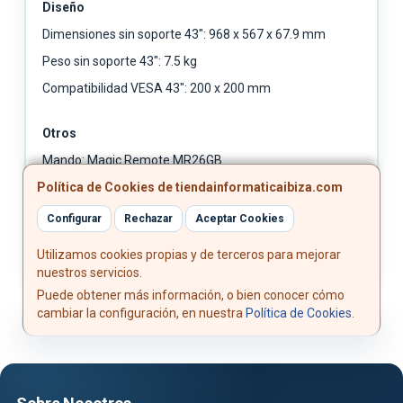
Diseño
Dimensiones sin soporte 43": 968 x 567 x 67.9 mm
Peso sin soporte 43": 7.5 kg
Compatibilidad VESA 43": 200 x 200 mm
Otros
Mando: Magic Remote MR26GB
Política de Cookies de tiendainformaticaibiza.com
Funciones adicionales: HbbTV 2.0, guía EPG, grabación
por USB, control parental
Configurar
Rechazar
Aceptar Cookies
Utilizamos cookies propias y de terceros para mejorar
nuestros servicios.
Puede obtener más información, o bien conocer cómo
cambiar la configuración, en nuestra
Política de Cookies
.