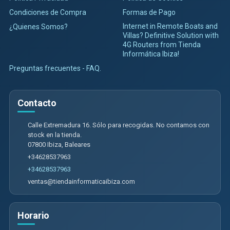
Condiciones de Compra
Formas de Pago
Internet in Remote Boats and
¿Quienes Somos?
Villas? Definitive Solution with
4G Routers from Tienda
Informática Ibiza!
Preguntas frecuentes - FAQ.
Contacto
Calle Extremadura 16. Sólo para recogidas. No contamos con
stock en la tienda.
07800
Ibiza
,
Baleares
+34628537963
+34628537963
ventas@tiendainformaticaibiza.com
Horario