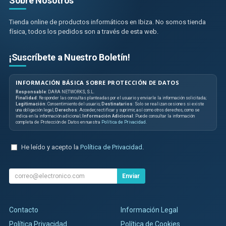
Sobre Nosotros
Tienda online de productos informáticos en Ibiza. No somos tienda
física, todos los pedidos son a través de esta web.
¡Suscríbete a Nuestro Boletín!
INFORMACIÓN BÁSICA SOBRE PROTECCIÓN DE DATOS
Responsable
: DARA NETWORKS, S.L.
Finalidad
: Responder las consultas planteadas por el usuario y enviarle la información solicitada;
Legitimación
: Consentimiento del usuario;
Destinatarios
: Solo se realizan cesiones si existe
una obligación legal;
Derechos
: Acceder, rectificar y suprimir, así como otros derechos, como se
indica en la información adicional;
Información Adicional
: Puede consultar la información
completa de Protección de Datos en nuestra
Política de Privacidad
.
He leído y acepto la
Política de Privacidad
.
Enviar
Contacto
Información Legal
Política Privacidad
Política de Cookies