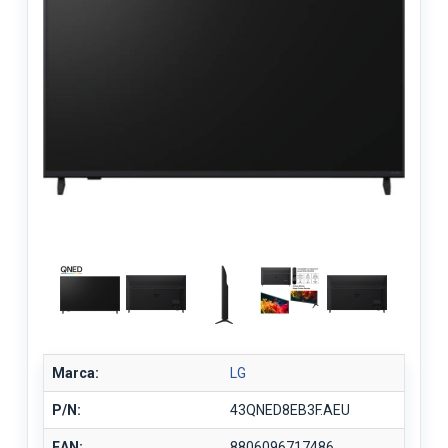
Marca:
LG
P/N:
43QNED8EB3F.AEU
EAN:
8806096717486