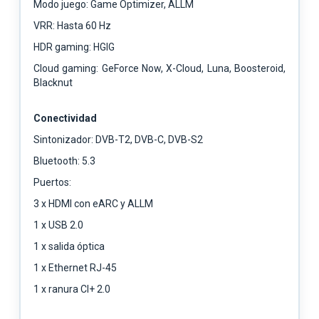
Modo juego: Game Optimizer, ALLM
VRR: Hasta 60 Hz
HDR gaming: HGIG
Cloud gaming: GeForce Now, X-Cloud, Luna, Boosteroid,
Blacknut
Conectividad
Sintonizador: DVB-T2, DVB-C, DVB-S2
Bluetooth: 5.3
Puertos:
3 x HDMI con eARC y ALLM
1 x USB 2.0
1 x salida óptica
1 x Ethernet RJ-45
1 x ranura CI+ 2.0