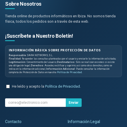
Sobre Nosotros
Tienda online de productos informáticos en Ibiza. No somos tienda
física, todos los pedidos son a través de esta web.
¡Suscríbete a Nuestro Boletín!
INFORMACIÓN BÁSICA SOBRE PROTECCIÓN DE DATOS
Responsable
: DARA NETWORKS, S.L.
Finalidad
: Responder las consultas planteadas por el usuario y enviarle la información solicitada;
Legitimación
: Consentimiento del usuario;
Destinatarios
: Solo se realizan cesiones si existe
una obligación legal;
Derechos
: Acceder, rectificar y suprimir, así como otros derechos, como se
indica en la información adicional;
Información Adicional
: Puede consultar la información
completa de Protección de Datos en nuestra
Política de Privacidad
.
He leído y acepto la
Política de Privacidad
.
Enviar
Contacto
Información Legal