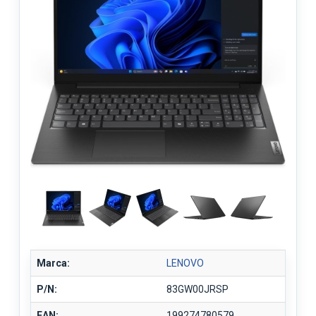
Marca:
LENOVO
P/N:
83GW00JRSP
EAN:
199274780579