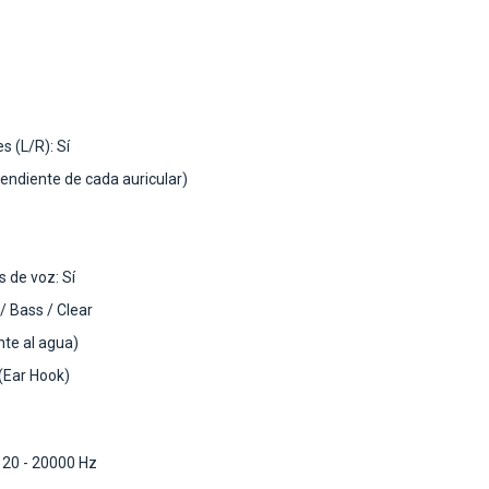
s (L/R): Sí
endiente de cada auricular)
 de voz: Sí
/ Bass / Clear
nte al agua)
(Ear Hook)
 20 - 20000 Hz