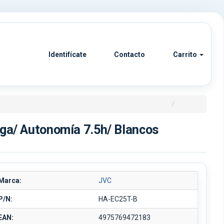
Identifícate
Contacto
Carrito
ga/ Autonomía 7.5h/ Blancos
Marca:
JVC
P/N:
HA-EC25T-B
EAN:
4975769472183