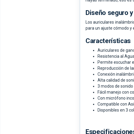
hayas terminado, eso es 
Diseño seguro y 
Los auriculares inalámbri
para un ajuste cómodo y e
Características
Auriculares de gan
Resistencia al Agua
Permite escuchar el
Reproducción de la
Conexión inalámbri
Alta calidad de son
3 modos de sonido
Fácil manejo con co
Con micrófono inco
Compatible con Asi
Disponibles en 3 co
Especificacione