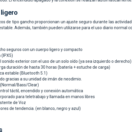
todo. El encendido/apagado y la conexión se realizan automáticamente
ligero
cos de tipo gancho proporcionan un ajuste seguro durante las actividade
stable. Además, también pueden utilizarse para el uso diario normal co
cho seguros con un cuerpo ligero y compacto
 (IPX5)
 sonido exterior con el uso de un solo oído (ya sea izquierdo o derecho)
rga duración de hasta 30 horas (batería + estuche de carga)
ca estable (Bluetooth 5.1)
ido gracias a su unidad de imán de neodimio.
 (Normal/Bass/Clear)
ntrol táctil, encendido y conexión automática
rporado para teletrabajo y llamada en manos libres
stente de Voz
lores de tendencia. (en blanco, negro y azul)
s