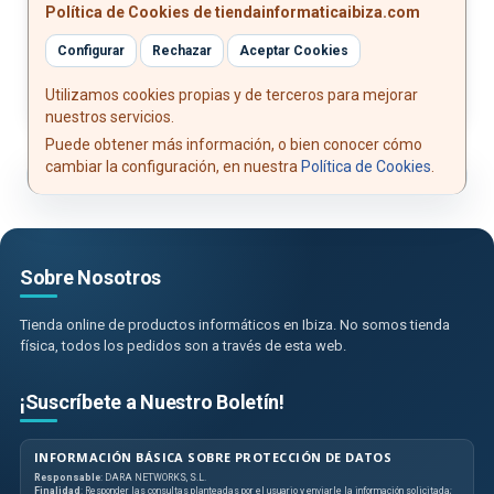
Batería: Iones de litio de 3 celdas, 41 Wh
Política de Cookies de tiendainformaticaibiza.com
Adaptador de corriente: HP Smart AC de 65 W
Configurar
Rechazar
Aceptar Cookies
Utilizamos cookies propias y de terceros para mejorar
nuestros servicios.
Puede obtener más información, o bien conocer cómo
cambiar la configuración, en nuestra
Política de Cookies
.
Sobre Nosotros
Tienda online de productos informáticos en Ibiza. No somos tienda
física, todos los pedidos son a través de esta web.
¡Suscríbete a Nuestro Boletín!
INFORMACIÓN BÁSICA SOBRE PROTECCIÓN DE DATOS
Responsable
: DARA NETWORKS, S.L.
Finalidad
: Responder las consultas planteadas por el usuario y enviarle la información solicitada;