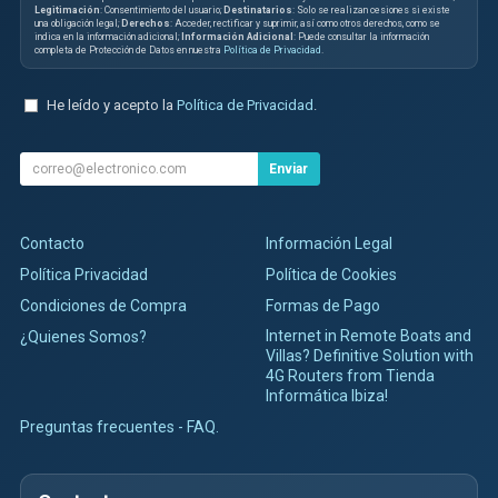
Legitimación
: Consentimiento del usuario;
Destinatarios
: Solo se realizan cesiones si existe
una obligación legal;
Derechos
: Acceder, rectificar y suprimir, así como otros derechos, como se
indica en la información adicional;
Información Adicional
: Puede consultar la información
completa de Protección de Datos en nuestra
Política de Privacidad
.
He leído y acepto la
Política de Privacidad
.
Enviar
Contacto
Información Legal
Política Privacidad
Política de Cookies
Condiciones de Compra
Formas de Pago
Internet in Remote Boats and
¿Quienes Somos?
Villas? Definitive Solution with
4G Routers from Tienda
Informática Ibiza!
Preguntas frecuentes - FAQ.