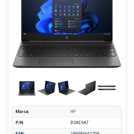
Marca:
HP
P/N:
B3AE9AT
EAN:
199485661209