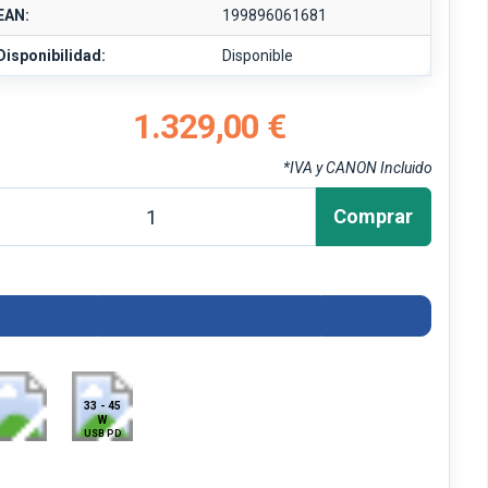
EAN:
199896061681
Disponibilidad:
Disponible
1.329,00 €
*IVA y CANON Incluido
Comprar
33 - 45
W
USB PD