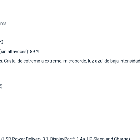
2 ms
P3
(sin altavoces): 89 %
es: Cristal de extremo a extremo, microborde, luz azul de baja intensida
2)
(USB Power Delivery 3.1, DisplayPort™ 1.4a, HP Sleep and Charge)