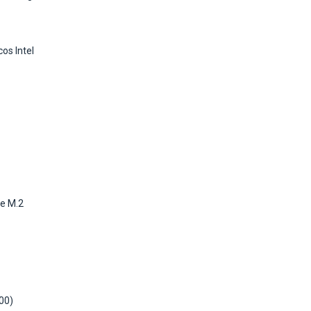
cos Intel
e M.2
00)