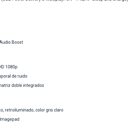
 Audio Boost
FHD 1080p
poral de ruido
matriz doble integrados
 retroiluminado, color gris claro
P Imagepad