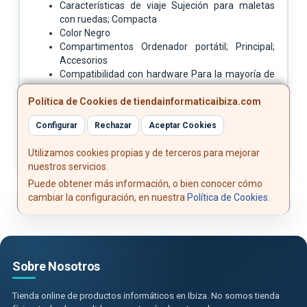
Características de viaje Sujeción para maletas
con ruedas; Compacta
Color Negro
Compartimentos Ordenador portátil; Principal;
Accesorios
Compatibilidad con hardware Para la mayoría de
portátiles de 16 pulgadas en diagonal.
Política de Cookies de tiendainformaticaibiza.com
Contenido de la caja Documentación; Bolsa
Sistema de cierre Cremallera
Configurar
Rechazar
Aceptar Cookies
Utilizamos cookies propias y de terceros para mejorar
nuestros servicios.
Puede obtener más información, o bien conocer cómo
cambiar la configuración, en nuestra
Política de Cookies
.
Sobre Nosotros
Tienda online de productos informáticos en Ibiza. No somos tienda