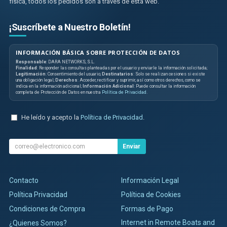
física, todos los pedidos son a través de esta web.
¡Suscríbete a Nuestro Boletín!
INFORMACIÓN BÁSICA SOBRE PROTECCIÓN DE DATOS
Responsable
: DARA NETWORKS, S.L.
Finalidad
: Responder las consultas planteadas por el usuario y enviarle la información solicitada;
Legitimación
: Consentimiento del usuario;
Destinatarios
: Solo se realizan cesiones si existe
una obligación legal;
Derechos
: Acceder, rectificar y suprimir, así como otros derechos, como se
indica en la información adicional;
Información Adicional
: Puede consultar la información
completa de Protección de Datos en nuestra
Política de Privacidad
.
He leído y acepto la
Política de Privacidad
.
Enviar
Contacto
Información Legal
Política Privacidad
Política de Cookies
Condiciones de Compra
Formas de Pago
Internet in Remote Boats and
¿Quienes Somos?