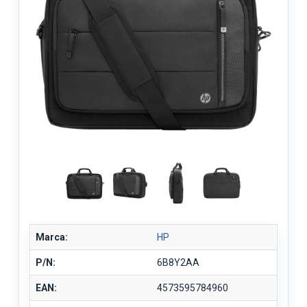
Marca:
HP
P/N:
6B8Y2AA
EAN:
4573595784960