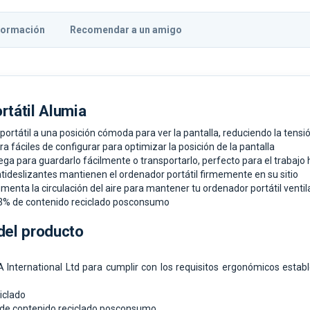
formación
Recomendar a un amigo
rtátil Alumia
portátil a una posición cómoda para ver la pantalla, reduciendo la tensión
ra fáciles de configurar para optimizar la posición de la pantalla
iega para guardarlo fácilmente o transportarlo, perfecto para el trabajo 
tideslizantes mantienen el ordenador portátil firmemente en su sitio
umenta la circulación del aire para mantener tu ordenador portátil venti
93% de contenido reciclado posconsumo
del producto
A International Ltd para cumplir con los requisitos ergonómicos estab
iclado
 de contenido reciclado posconsumo