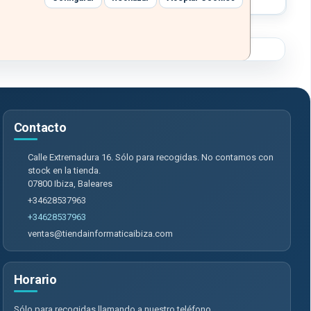
Contacto
Calle Extremadura 16. Sólo para recogidas. No contamos con
stock en la tienda.
07800
Ibiza
,
Baleares
+34628537963
+34628537963
ventas@tiendainformaticaibiza.com
Horario
Sólo para recogidas llamando a nuestro teléfono.