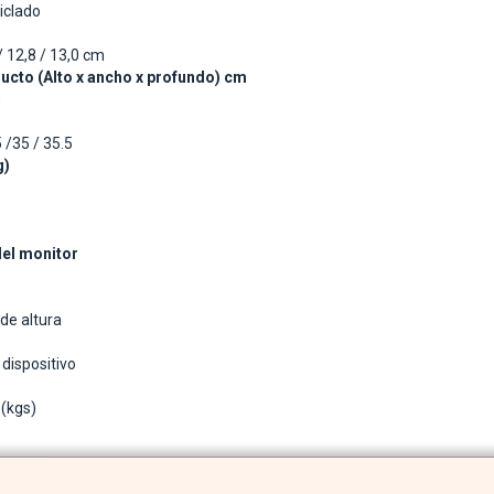
iclado
/ 12,8 / 13,0 cm
cto (Alto x ancho x profundo) cm
0
 /35 / 35.5
g)
el monitor
de altura
 dispositivo
(kgs)