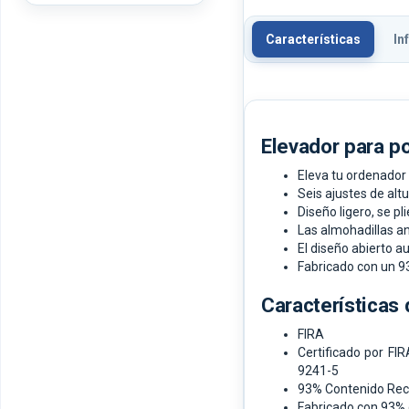
Características
In
Elevador para po
Eleva tu ordenador 
Seis ajustes de altu
Diseño ligero, se pl
Las almohadillas an
El diseño abierto a
Fabricado con un 
Características 
FIRA
Certificado por FIR
9241-5
93% Contenido Rec
Fabricado con 93%