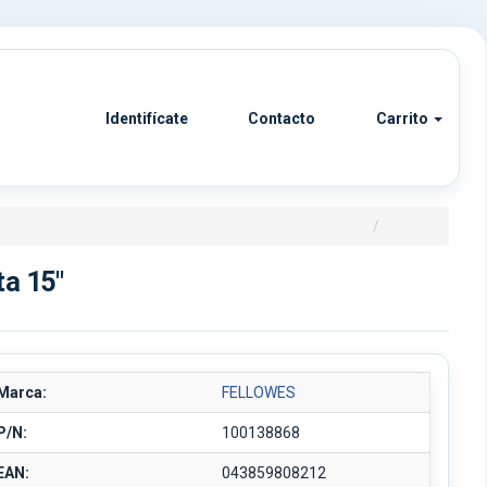
Identifícate
Contacto
Carrito
ta 15"
Marca:
FELLOWES
P/N:
100138868
EAN:
043859808212