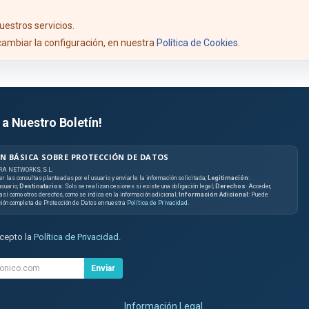
uestros servicios.
ambiar la configuración, en nuestra
Política de Cookies
.
 a Nuestro Boletín!
N BÁSICA SOBRE PROTECCIÓN DE DATOS
RA NETWORKS, S.L.
er las consultas planteadas por el usuario y enviarle la información solicitada;
Legitimación
:
suario;
Destinatarios
: Solo se realizan cesiones si existe una obligación legal;
Derechos
: Acceder,
, así como otros derechos, como se indica en la información adicional;
Información Adicional
: Puede
ción completa de Protección de Datos en nuestra
Política de Privacidad
.
acepto la
Política de Privacidad
.
Enviar
Información Legal