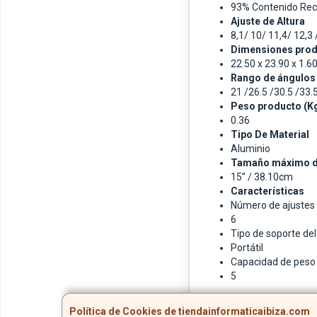
93% Contenido Rec
Ajuste de Altura
8,1/ 10/ 11,4/ 12,3 
Dimensiones produ
22.50 x 23.90 x 1.6
Rango de ángulos
21 /26.5 /30.5 /33.5
Peso producto (K
0.36
Tipo De Material
Aluminio
Tamaño máximo d
15” / 38.10cm
Características
Número de ajustes 
6
Tipo de soporte del
Portátil
Capacidad de peso 
5
Política de Cookies de tiendainformaticaibiza.com