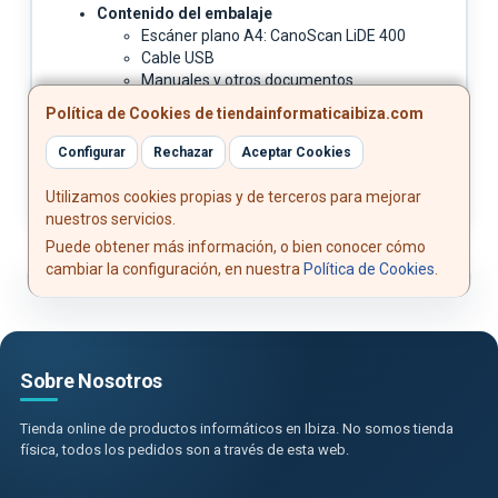
Contenido del embalaje
Escáner plano A4: CanoScan LiDE 400
Cable USB
Manuales y otros documentos
Soporte vertical
Política de Cookies de tiendainformaticaibiza.com
Configurar
Rechazar
Aceptar Cookies
Utilizamos cookies propias y de terceros para mejorar
nuestros servicios.
Puede obtener más información, o bien conocer cómo
cambiar la configuración, en nuestra
Política de Cookies
.
Sobre Nosotros
Tienda online de productos informáticos en Ibiza. No somos tienda
física, todos los pedidos son a través de esta web.