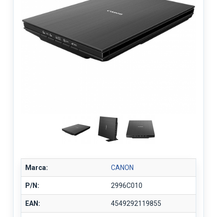
Marca:
CANON
P/N:
2996C010
EAN:
4549292119855