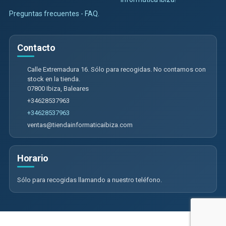
Preguntas frecuentes - FAQ.
Contacto
Calle Extremadura 16. Sólo para recogidas. No contamos con
stock en la tienda.
07800
Ibiza
,
Baleares
+34628537963
+34628537963
ventas@tiendainformaticaibiza.com
Horario
Sólo para recogidas llamando a nuestro teléfono.
Calle Extremadura 16. Sólo para recogidas. No contamos con tienda
física, 07800, Baleares, España. - CIF: B09985474 - Tfno: +34628537963