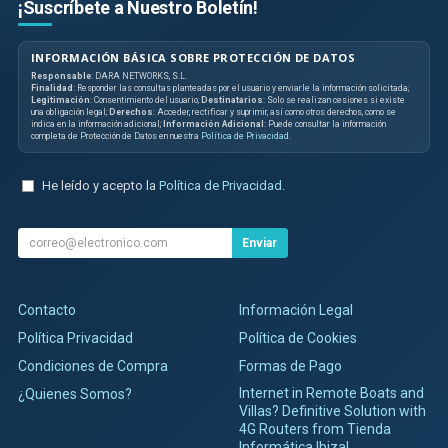
¡Suscríbete a Nuestro Boletín!
INFORMACIÓN BÁSICA SOBRE PROTECCIÓN DE DATOS
Responsable
: DARA NETWORKS, S.L.
Finalidad
: Responder las consultas planteadas por el usuario y enviarle la información solicitada;
Legitimación
: Consentimiento del usuario;
Destinatarios
: Solo se realizan cesiones si existe
una obligación legal;
Derechos
: Acceder, rectificar y suprimir, así como otros derechos, como se
indica en la información adicional;
Información Adicional
: Puede consultar la información
completa de Protección de Datos en nuestra
Política de Privacidad
.
He leído y acepto la
Política de Privacidad
.
Enviar
Contacto
Información Legal
Política Privacidad
Política de Cookies
Condiciones de Compra
Formas de Pago
Internet in Remote Boats and
¿Quienes Somos?
Villas? Definitive Solution with
4G Routers from Tienda
Informática Ibiza!