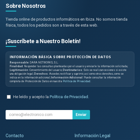
Sobre Nosotros
Tienda online de productos informáticos en Ibiza. No somos tienda
física, todos los pedidos son a través de esta web.
¡Suscríbete a Nuestro Boletín!
INFORMACIÓN BÁSICA SOBRE PROTECCIÓN DE DATOS
Responsable
: DARA NETWORKS, S.L.
Finalidad
: Responder las consultas planteadas por el usuario y enviarle la información solicitada;
Legitimación
: Consentimiento del usuario;
Destinatarios
: Solo se realizan cesiones si existe
una obligación legal;
Derechos
: Acceder, rectificar y suprimir, así como otros derechos, como se
indica en la información adicional;
Información Adicional
: Puede consultar la información
completa de Protección de Datos en nuestra
Política de Privacidad
.
He leído y acepto la
Política de Privacidad
.
Enviar
Contacto
Información Legal