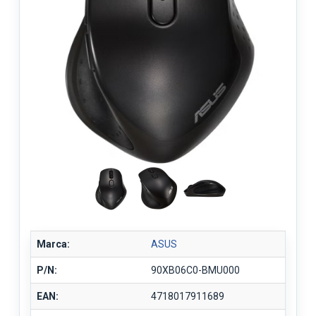
Marca:
ASUS
P/N:
90XB06C0-BMU000
EAN:
4718017911689