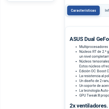
Características
In
ASUS Dual GeFo
Multiprocesadores 
Núcleos RT de 2.ª 
un nivel completam
Núcleos tensoriale
Estos núcleos ofre
Edición OC: Boost
La resistencia al p
Un diseño de 2 ranu
Un soporte de acero
La tecnología Auto-
GPU Tweak III propo
2x ventiladores.