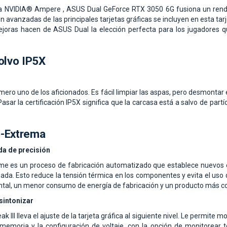
ura NVIDIA® Ampere , ASUS Dual GeForce RTX 3050 6G fusiona un rendi
ón avanzadas de las principales tarjetas gráficas se incluyen en esta ta
joras hacen de ASUS Dual la elección perfecta para los jugadores q
olvo IP5X
ero uno de los aficionados. Es fácil limpiar las aspas, pero desmontar el
Pasar la certificación IP5X significa que la carcasa está a salvo de pa
o-Extrema
da de precisión
me es un proceso de fabricación automatizado que establece nuevos est
da. Esto reduce la tensión térmica en los componentes y evita el uso 
al, un menor consumo de energía de fabricación y un producto más co
sintonizar
III lleva el ajuste de la tarjeta gráfica al siguiente nivel. Le permite mo
 memoria y la configuración de voltaje, con la opción de monitorear t