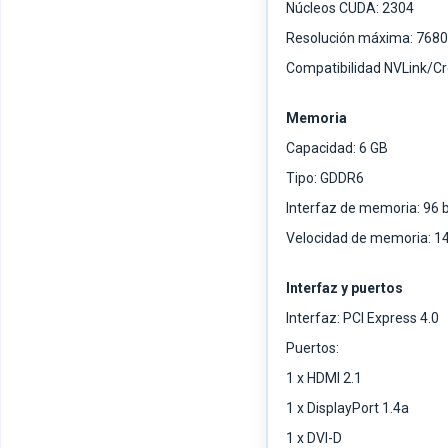
Núcleos CUDA: 2304
Resolución máxima: 7680
Compatibilidad NVLink/Cr
Memoria
Capacidad: 6 GB
Tipo: GDDR6
Interfaz de memoria: 96 b
Velocidad de memoria: 1
Interfaz y puertos
Interfaz: PCI Express 4.0
Puertos:
1 x HDMI 2.1
1 x DisplayPort 1.4a
1 x DVI-D