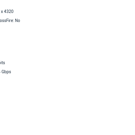
 x 4320
ossFire: No
its
4 Gbps