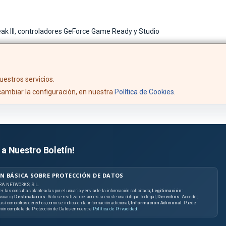
 III, controladores GeForce Game Ready y Studio
uestros servicios.
ambiar la configuración, en nuestra
Política de Cookies
.
 a Nuestro Boletín!
N BÁSICA SOBRE PROTECCIÓN DE DATOS
RA NETWORKS, S.L.
er las consultas planteadas por el usuario y enviarle la información solicitada;
Legitimación
:
suario;
Destinatarios
: Solo se realizan cesiones si existe una obligación legal;
Derechos
: Acceder,
, así como otros derechos, como se indica en la información adicional;
Información Adicional
: Puede
ción completa de Protección de Datos en nuestra
Política de Privacidad
.