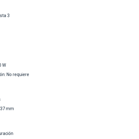
sta 3
0 W
ón: No requiere
s
x 37 mm
uración