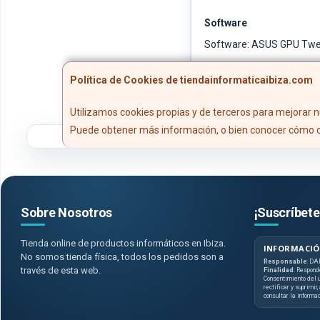
Software
Software: ASUS GPU Tweak
Política de Cookies de tiendainformaticaibiza.com
Utilizamos cookies propias y de terceros para mejorar n
Puede obtener más información, o bien conocer cómo c
Sobre Nosotros
¡Suscríbete
Tienda online de productos informáticos en Ibiza.
INFORMACIÓ
No somos tienda física, todos los pedidos son a
Responsable
: DA
través de esta web.
Finalidad
: Respond
Consentimiento del u
rectificar y suprimir
consultar la informa