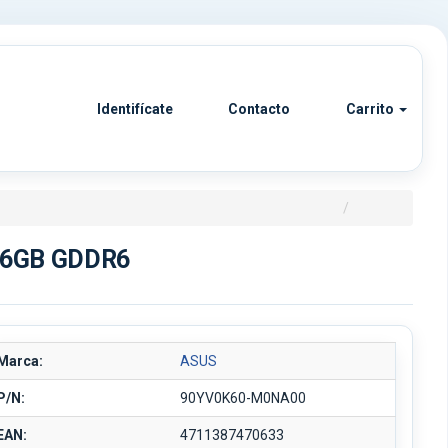
Identifícate
Contacto
Carrito
/ 6GB GDDR6
Marca:
ASUS
P/N:
90YV0K60-M0NA00
EAN:
4711387470633