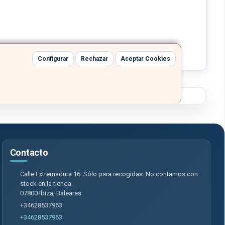
Configurar
Rechazar
Aceptar Cookies
Contacto
Calle Extremadura 16. Sólo para recogidas. No contamos con
stock en la tienda.
07800
Ibiza
,
Baleares
+34628537963
+34628537963