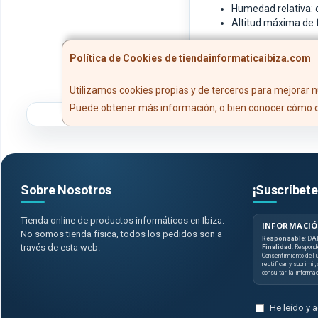
Humedad relativa: d
Altitud máxima de 
Política de Cookies de tiendainformaticaibiza.com
Utilizamos cookies propias y de terceros para mejorar n
Puede obtener más información, o bien conocer cómo c
Sobre Nosotros
¡Suscríbete
Tienda online de productos informáticos en Ibiza.
INFORMACIÓ
No somos tienda física, todos los pedidos son a
Responsable
: DA
través de esta web.
Finalidad
: Respond
Consentimiento del u
rectificar y suprimir
consultar la informa
He leído y 