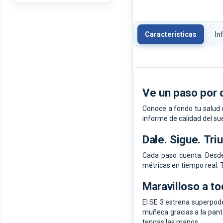
Características
In
Ve un paso por 
Conoce a fondo tu salud 
informe de calidad del su
Dale.
Sigue.
Triu
Cada paso cuenta. Desde 
métricas en tiempo real.
Maravilloso a to
El SE 3 estrena superpoder
muñeca gracias a la panta
tengas las manos.