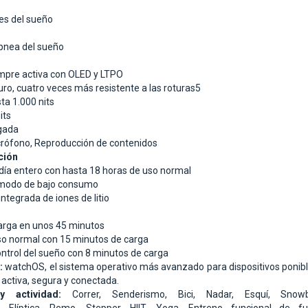
es del sueño
apnea del sueño
empre activa con OLED y LTPO
uro, cuatro veces más resistente a las roturas5
sta 1.000 nits
its
lgada
crófono,
Reproducción de contenidos
ción
día entero con hasta 18 horas de uso normal
 modo de bajo consumo
integrada de iones de litio
arga en unos 45 minutos
so normal con 15 minutos de carga
ontrol del sueño con 8 minutos de carga
:
watchOS, el sistema operativo más avanzado para dispositivos ponible
activa, segura y conectada.
y actividad:
Correr, Senderismo, Bici, Nadar,
Esquí,
Snow