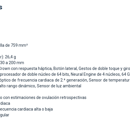
s
alla de 759 mm²
r): 26,4 g
130 a 200 mm
 Crown con respuesta háptica,
Botón lateral,
Gestos de doble toque y gi
procesador de doble núcleo de 64 bits,
Neural Engine de 4 núcleos,
64 G
óptico de frecuencia cardiaca de 2.ª generación,
Sensor de temperatur
alto rango dinámico,
Sensor de luz ambiental
lo con estimaciones de ovulación retrospectivas
rdiaca
recuencia cardiaca alta o baja
egular