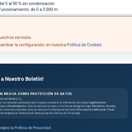
el 5 al 90 % sin condensación
funcionamiento: de 0 a 3.000 m
uestros servicios.
ambiar la configuración, en nuestra
Política de Cookies
.
 a Nuestro Boletín!
N BÁSICA SOBRE PROTECCIÓN DE DATOS
RA NETWORKS, S.L.
er las consultas planteadas por el usuario y enviarle la información solicitada;
Legitimación
:
suario;
Destinatarios
: Solo se realizan cesiones si existe una obligación legal;
Derechos
: Acceder,
, así como otros derechos, como se indica en la información adicional;
Información Adicional
: Puede
ción completa de Protección de Datos en nuestra
Política de Privacidad
.
acepto la
Política de Privacidad
.