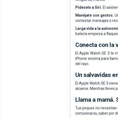
Pídeselo a Siri.
El asiste
Manéjate con gestos.
Un
contestar mensajes o reco
Larga vida a la autonomí
batería empieza a flaquea
Conecta
con la 
El Apple Watch SE 3 te m
iPhone encima para llama
del rayo.
Un salvavidas
en
El Apple Watch SE 3 viene
alcance. Mientras lleves p
Llama a mamá. S
Tus peques no necesitan 
comunicaros, saber por dó