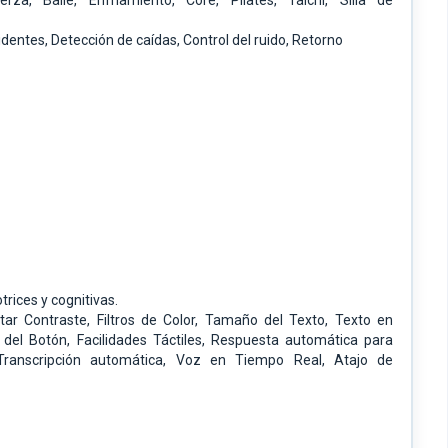
uerza,
Baile,
Enfriamiento,
Core,
Pilates,
Taichí,
Silla de
identes,
Detección de caídas,
Control del ruido,
Retorno
trices y cognitivas.
ar Contraste,
Filtros de Color,
Tamaño del Texto,
Texto en
 del Botón,
Facilidades Táctiles,
Respuesta automática para
Transcripción automática,
Voz en Tiempo Real,
Atajo de