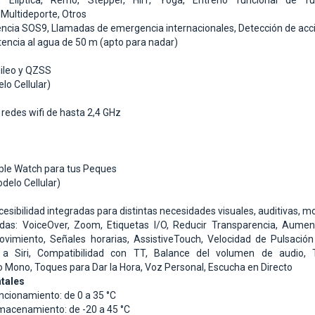
r,
Elíptica,
Remo,
Stepper,
HIIT,
Yoga,
Entreno funcional de f
,
Multideporte,
Otros
ncia SOS9,
Llamadas de emergencia internacionales,
Detección de acc
tencia al agua de 50 m (apto para nadar)
lileo y QZSS
lo Cellular)
redes wifi de hasta 2,4 GHz
ple Watch para tus Peques
odelo Cellular)
esibilidad integradas para distintas necesidades visuales, auditivas, mo
idas:
VoiceOver,
Zoom,
Etiquetas I/O,
Reducir Transparencia,
Aument
ovimiento,
Señales horarias,
AssistiveTouch,
Velocidad de Pulsación
r a Siri,
Compatibilidad con TT,
Balance del volumen de audio,
o Mono,
Toques para Dar la Hora,
Voz Personal,
Escucha en Directo
tales
cionamiento: de 0 a 35 °C
macenamiento: de -20 a 45 °C