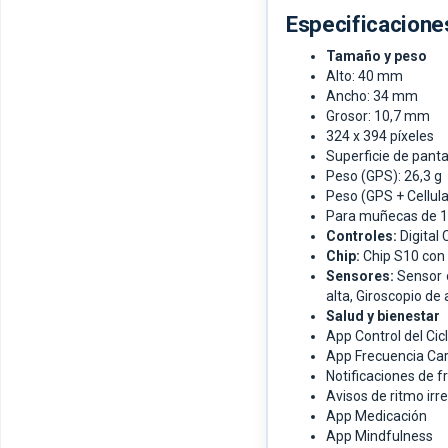
Especificacione
Tamaño y peso
Alto: 40 mm
Ancho: 34 mm
Grosor: 10,7 mm
324 x 394 píxeles
Superficie de pant
Peso (GPS): 26,3 g
Peso (GPS + Cellula
Para muñecas de 
Controles:
Digital
Chip:
Chip S10 con 
Sensores:
Sensor 
alta,
Giroscopio de 
Salud y bienestar
App Control del Cic
App Frecuencia Ca
Notificaciones de f
Avisos de ritmo irr
App Medicación
App Mindfulness