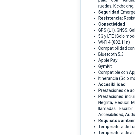
pala,
Golf,
Anda
ruedas,
Kickboxing
Seguridad:
Emerge
Resistencia:
Resis
Conectividad
GPS (L1), GNSS, Ga
5G y LTE (Solo mode
Wi-Fi 4 (802.11n)
Compatibilidad con 
Bluetooth 5.3
Apple Pay
GymKit
Compatible con Ap
Itinerancia (Solo m
Accesibilidad
Prestaciones de acc
Prestaciones inclu
Negrita,
Reducir M
llamadas,
Escribi
Accesibilidad,
Audi
Requisitos ambien
Temperatura de fun
Temperatura de al