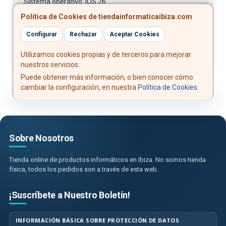
Sistema operativo: iOS 26
Política de Cookies de tiendainformaticaibiza.com
Funciones inteligentes: Apple Intelligence integrada en
el sistema
Configurar
Rechazar
Aceptar Cookies
Utilizamos cookies propias y de terceros para mejorar
nuestros servicios.
Puede obtener más información, o bien conocer cómo
cambiar la configuración, en nuestra
Política de Cookies
.
Sobre Nosotros
Tienda online de productos informáticos en Ibiza. No somos tienda
física, todos los pedidos son a través de esta web.
¡Suscríbete a Nuestro Boletín!
INFORMACIÓN BÁSICA SOBRE PROTECCIÓN DE DATOS