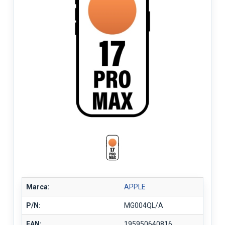
Marca:
APPLE
P/N:
MG004QL/A
EAN:
195950640816