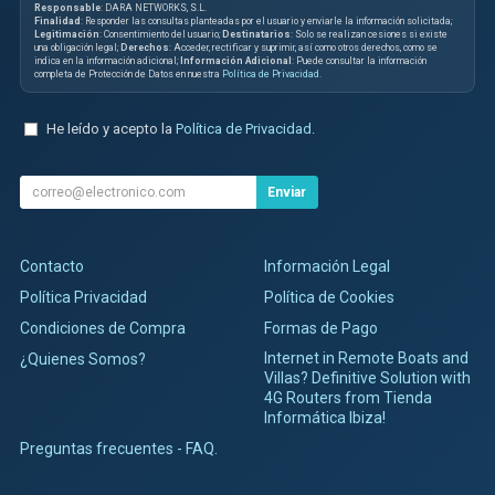
Responsable
: DARA NETWORKS, S.L.
Finalidad
: Responder las consultas planteadas por el usuario y enviarle la información solicitada;
Legitimación
: Consentimiento del usuario;
Destinatarios
: Solo se realizan cesiones si existe
una obligación legal;
Derechos
: Acceder, rectificar y suprimir, así como otros derechos, como se
indica en la información adicional;
Información Adicional
: Puede consultar la información
completa de Protección de Datos en nuestra
Política de Privacidad
.
He leído y acepto la
Política de Privacidad
.
Enviar
Contacto
Información Legal
Política Privacidad
Política de Cookies
Condiciones de Compra
Formas de Pago
Internet in Remote Boats and
¿Quienes Somos?
Villas? Definitive Solution with
4G Routers from Tienda
Informática Ibiza!
Preguntas frecuentes - FAQ.