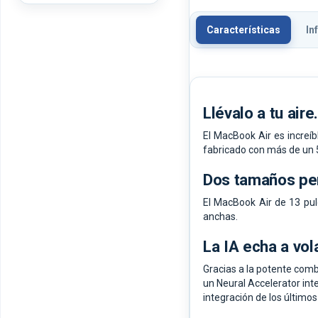
Características
In
Llévalo a tu aire.
El MacBook Air es increíb
fabricado con más de un 5
Dos tamaños per
El MacBook Air de 13 pul
anchas.
La IA echa a vol
Gracias a la potente comb
un Neural Accelerator int
integración de los último