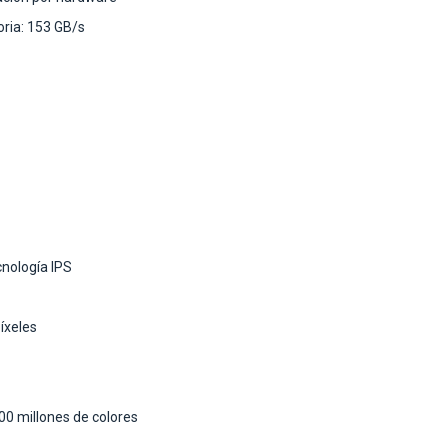
ria: 153 GB/s
cnología IPS
íxeles
00 millones de colores