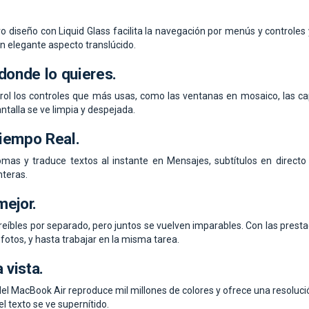
uevo diseño con Liquid Glass facilita la navegación por menús y control
un elegante aspecto translúcido.
 donde lo quieres.
ol los controles que más usas, como las ventanas en mosaico, las capt
ntalla se ve limpia y despejada.
Tiempo Real.
mas y traduce textos al instante en Mensajes, subtítulos en direct
nteras.
mejor.
creíbles por separado, pero juntos se vuelven imparables. Con las prest
fotos, y hasta trabajar en la misma tarea.
 vista.
 del MacBook Air reproduce mil millones de colores y ofrece una resoluci
el texto se ve supernítido.