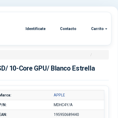
Identifícate
Contacto
Carrito
D/ 10-Core GPU/ Blanco Estrella
Marca:
APPLE
P/N:
MDHC4Y/A
EAN:
195950689440