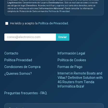
Legitimación
: Consentimiento del usuario;
Destinatarios
: Solo se realizan cesiones si existe
una obligación legal;
Derechos
: Acceder, rectificar y suprimir, así como otros derechos, como se
indica en la información adicional;
Información Adicional
: Puede consultar la información
completa de Protección de Datos en nuestra
Política de Privacidad
.
He leído y acepto la
Política de Privacidad
.
Enviar
Contacto
Información Legal
Política Privacidad
Política de Cookies
Condiciones de Compra
Formas de Pago
Internet in Remote Boats and
¿Quienes Somos?
Villas? Definitive Solution with
4G Routers from Tienda
Informática Ibiza!
Preguntas frecuentes - FAQ.