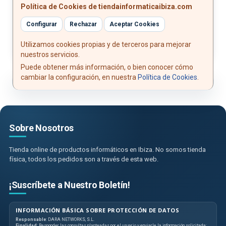
Política de Cookies de tiendainformaticaibiza.com
Contenido: AirPods Max 2, funda Smart Case, cable
USB-C, documentación
Configurar
Rechazar
Aceptar Cookies
Utilizamos cookies propias y de terceros para mejorar
nuestros servicios.
Puede obtener más información, o bien conocer cómo
cambiar la configuración, en nuestra
Política de Cookies
.
Sobre Nosotros
Tienda online de productos informáticos en Ibiza. No somos tienda
física, todos los pedidos son a través de esta web.
¡Suscríbete a Nuestro Boletín!
INFORMACIÓN BÁSICA SOBRE PROTECCIÓN DE DATOS
Responsable
: DARA NETWORKS, S.L.
Finalidad
: Responder las consultas planteadas por el usuario y enviarle la información solicitada;