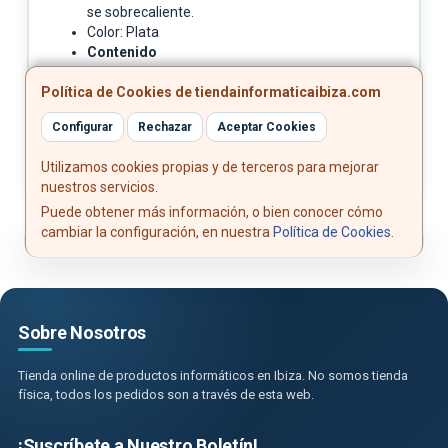
se sobrecaliente.
Color: Plata
Contenido
1 x Soporte de sobremesa plegable y
Política de Cookies de tiendainformaticaibiza.com
ajustable para portátil o Tablet
1 x Funda para soporte
Configurar
Rechazar
Aceptar Cookies
Utilizamos cookies propias y de terceros para mejorar
nuestros servicios.
Puede obtener más información, o bien conocer cómo
cambiar la configuración, en nuestra
Política de Cookies
.
Sobre Nosotros
Tienda online de productos informáticos en Ibiza. No somos tienda
física, todos los pedidos son a través de esta web.
¡Suscríbete a Nuestro Boletín!