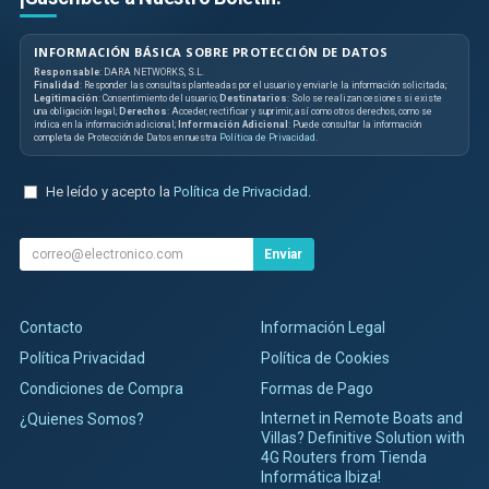
INFORMACIÓN BÁSICA SOBRE PROTECCIÓN DE DATOS
Responsable
: DARA NETWORKS, S.L.
Finalidad
: Responder las consultas planteadas por el usuario y enviarle la información solicitada;
Legitimación
: Consentimiento del usuario;
Destinatarios
: Solo se realizan cesiones si existe
una obligación legal;
Derechos
: Acceder, rectificar y suprimir, así como otros derechos, como se
indica en la información adicional;
Información Adicional
: Puede consultar la información
completa de Protección de Datos en nuestra
Política de Privacidad
.
He leído y acepto la
Política de Privacidad
.
Enviar
Contacto
Información Legal
Política Privacidad
Política de Cookies
Condiciones de Compra
Formas de Pago
Internet in Remote Boats and
¿Quienes Somos?
Villas? Definitive Solution with
4G Routers from Tienda
Informática Ibiza!