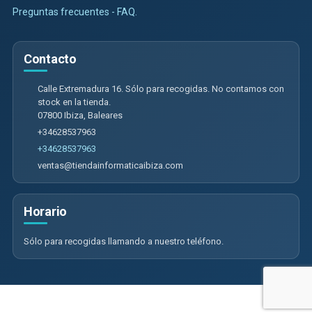
Preguntas frecuentes - FAQ.
Contacto
Calle Extremadura 16. Sólo para recogidas. No contamos con
stock en la tienda.
07800
Ibiza
,
Baleares
+34628537963
+34628537963
ventas@tiendainformaticaibiza.com
Horario
Sólo para recogidas llamando a nuestro teléfono.
Calle Extremadura 16. Sólo para recogidas. No contamos con tienda
física, 07800, Baleares, España. - CIF: B09985474 - Tfno: +34628537963