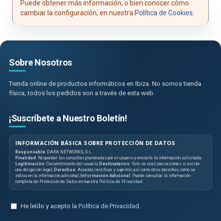
Puede obtener más información, o bien conocer cómo
cambiar la configuración, en nuestra
Política de Cookies
.
Sobre Nosotros
Tienda online de productos informáticos en Ibiza. No somos tienda
física, todos los pedidos son a través de esta web.
¡Suscríbete a Nuestro Boletín!
INFORMACIÓN BÁSICA SOBRE PROTECCIÓN DE DATOS
Responsable
: DARA NETWORKS, S.L.
Finalidad
: Responder las consultas planteadas por el usuario y enviarle la información solicitada;
Legitimación
: Consentimiento del usuario;
Destinatarios
: Solo se realizan cesiones si existe
una obligación legal;
Derechos
: Acceder, rectificar y suprimir, así como otros derechos, como se
indica en la información adicional;
Información Adicional
: Puede consultar la información
completa de Protección de Datos en nuestra
Política de Privacidad
.
He leído y acepto la
Política de Privacidad
.