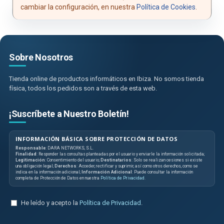
cambiar la configuración, en nuestra
Política de Cookies
.
Sobre Nosotros
Tienda online de productos informáticos en Ibiza. No somos tienda
física, todos los pedidos son a través de esta web.
¡Suscríbete a Nuestro Boletín!
INFORMACIÓN BÁSICA SOBRE PROTECCIÓN DE DATOS
Responsable
: DARA NETWORKS, S.L.
Finalidad
: Responder las consultas planteadas por el usuario y enviarle la información solicitada;
Legitimación
: Consentimiento del usuario;
Destinatarios
: Solo se realizan cesiones si existe
una obligación legal;
Derechos
: Acceder, rectificar y suprimir, así como otros derechos, como se
indica en la información adicional;
Información Adicional
: Puede consultar la información
completa de Protección de Datos en nuestra
Política de Privacidad
.
He leído y acepto la
Política de Privacidad
.