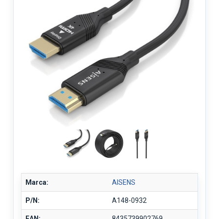
Marca:
AISENS
P/N:
A148-0932
EAN:
8435739902769