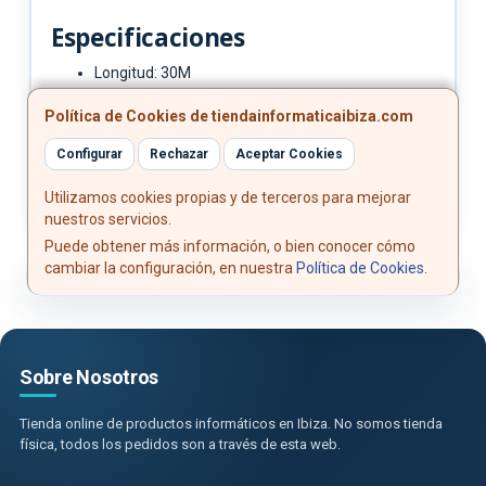
Especificaciones
Longitud: 30M
Color: Negro
Política de Cookies de tiendainformaticaibiza.com
Normativas: RoHS
Test de funcionamiento: 100% testado
Configurar
Rechazar
Aceptar Cookies
Utilizamos cookies propias y de terceros para mejorar
nuestros servicios.
Puede obtener más información, o bien conocer cómo
cambiar la configuración, en nuestra
Política de Cookies
.
Sobre Nosotros
Tienda online de productos informáticos en Ibiza. No somos tienda
física, todos los pedidos son a través de esta web.