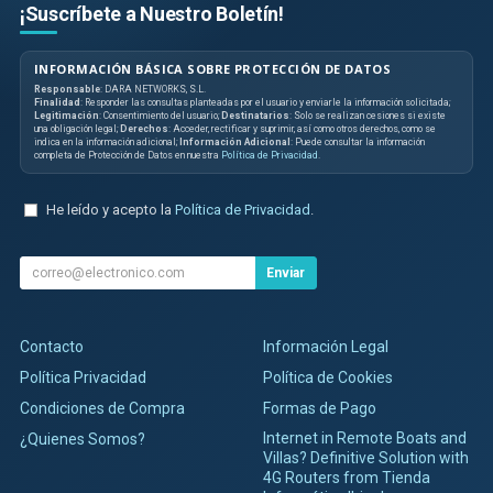
¡Suscríbete a Nuestro Boletín!
INFORMACIÓN BÁSICA SOBRE PROTECCIÓN DE DATOS
Responsable
: DARA NETWORKS, S.L.
Finalidad
: Responder las consultas planteadas por el usuario y enviarle la información solicitada;
Legitimación
: Consentimiento del usuario;
Destinatarios
: Solo se realizan cesiones si existe
una obligación legal;
Derechos
: Acceder, rectificar y suprimir, así como otros derechos, como se
indica en la información adicional;
Información Adicional
: Puede consultar la información
completa de Protección de Datos en nuestra
Política de Privacidad
.
He leído y acepto la
Política de Privacidad
.
Enviar
Contacto
Información Legal
Política Privacidad
Política de Cookies
Condiciones de Compra
Formas de Pago
Internet in Remote Boats and
¿Quienes Somos?
Villas? Definitive Solution with
4G Routers from Tienda