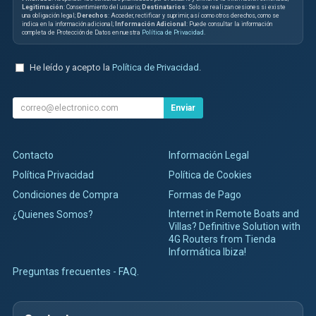
Legitimación
: Consentimiento del usuario;
Destinatarios
: Solo se realizan cesiones si existe
una obligación legal;
Derechos
: Acceder, rectificar y suprimir, así como otros derechos, como se
indica en la información adicional;
Información Adicional
: Puede consultar la información
completa de Protección de Datos en nuestra
Política de Privacidad
.
He leído y acepto la
Política de Privacidad
.
Enviar
Contacto
Información Legal
Política Privacidad
Política de Cookies
Condiciones de Compra
Formas de Pago
Internet in Remote Boats and
¿Quienes Somos?
Villas? Definitive Solution with
4G Routers from Tienda
Informática Ibiza!
Preguntas frecuentes - FAQ.