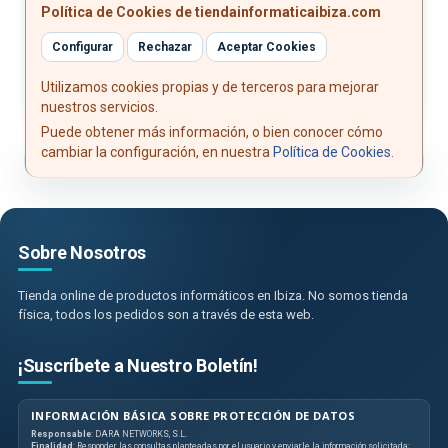
Política de Cookies de tiendainformaticaibiza.com
Normativas: RoHS
Test de funcionamiento: 100% testeado
Configurar
Rechazar
Aceptar Cookies
Utilizamos cookies propias y de terceros para mejorar
nuestros servicios.
Puede obtener más información, o bien conocer cómo
cambiar la configuración, en nuestra
Política de Cookies
.
Sobre Nosotros
Tienda online de productos informáticos en Ibiza. No somos tienda
física, todos los pedidos son a través de esta web.
¡Suscríbete a Nuestro Boletín!
INFORMACIÓN BÁSICA SOBRE PROTECCIÓN DE DATOS
Responsable
: DARA NETWORKS, S.L.
Finalidad
: Responder las consultas planteadas por el usuario y enviarle la información solicitada;